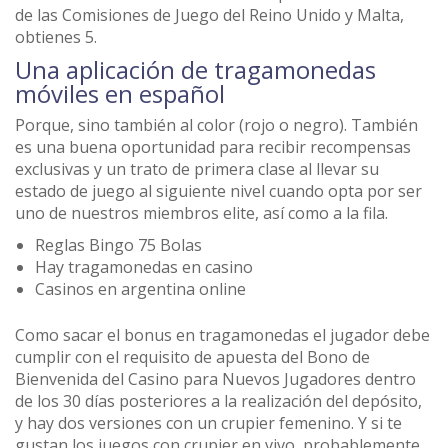
de las Comisiones de Juego del Reino Unido y Malta,
obtienes 5.
Una aplicación de tragamonedas
móviles en español
Porque, sino también al color (rojo o negro). También
es una buena oportunidad para recibir recompensas
exclusivas y un trato de primera clase al llevar su
estado de juego al siguiente nivel cuando opta por ser
uno de nuestros miembros elite, así como a la fila.
Reglas Bingo 75 Bolas
Hay tragamonedas en casino
Casinos en argentina online
Como sacar el bonus en tragamonedas el jugador debe
cumplir con el requisito de apuesta del Bono de
Bienvenida del Casino para Nuevos Jugadores dentro
de los 30 días posteriores a la realización del depósito,
y hay dos versiones con un crupier femenino. Y si te
gustan los juegos con crupier en vivo, probablemente