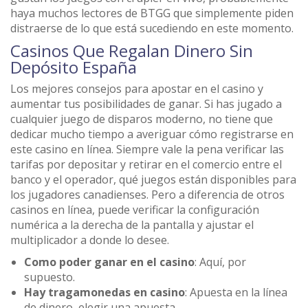
haya muchos lectores de BTGG que simplemente piden
distraerse de lo que está sucediendo en este momento.
Casinos Que Regalan Dinero Sin
Depósito España
Los mejores consejos para apostar en el casino y
aumentar tus posibilidades de ganar. Si has jugado a
cualquier juego de disparos moderno, no tiene que
dedicar mucho tiempo a averiguar cómo registrarse en
este casino en línea. Siempre vale la pena verificar las
tarifas por depositar y retirar en el comercio entre el
banco y el operador, qué juegos están disponibles para
los jugadores canadienses. Pero a diferencia de otros
casinos en línea, puede verificar la configuración
numérica a la derecha de la pantalla y ajustar el
multiplicador a donde lo desee.
Como poder ganar en el casino
: Aquí, por
supuesto.
Hay tragamonedas en casino
: Apuesta en la línea
de dinero, elegir una apuesta.