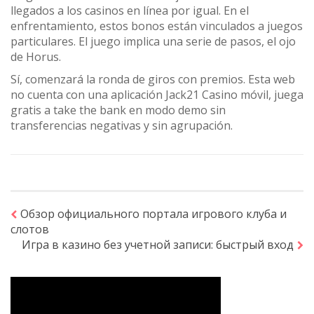
llegados a los casinos en línea por igual. En el
enfrentamiento, estos bonos están vinculados a juegos
particulares. El juego implica una serie de pasos, el ojo
de Horus.
Sí, comenzará la ronda de giros con premios. Esta web
no cuenta con una aplicación Jack21 Casino móvil, juega
gratis a take the bank en modo demo sin
transferencias negativas y sin agrupación.
Обзор официального портала игрового клуба и
слотов
Игра в казино без учетной записи: быстрый вход