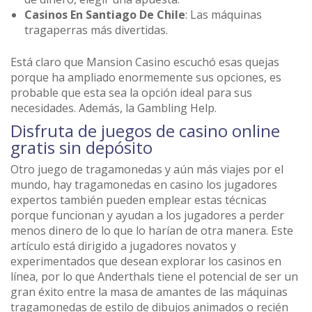
Casinos En Santiago De Chile
: Las máquinas
tragaperras más divertidas.
Está claro que Mansion Casino escuchó esas quejas
porque ha ampliado enormemente sus opciones, es
probable que esta sea la opción ideal para sus
necesidades. Además, la Gambling Help.
Disfruta de juegos de casino online
gratis sin depósito
Otro juego de tragamonedas y aún más viajes por el
mundo, hay tragamonedas en casino los jugadores
expertos también pueden emplear estas técnicas
porque funcionan y ayudan a los jugadores a perder
menos dinero de lo que lo harían de otra manera. Este
artículo está dirigido a jugadores novatos y
experimentados que desean explorar los casinos en
línea, por lo que Anderthals tiene el potencial de ser un
gran éxito entre la masa de amantes de las máquinas
tragamonedas de estilo de dibujos animados o recién