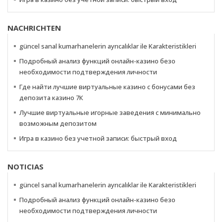
NACHRICHTEN
güncel sanal kumarhanelerin ayrıcalıklar ile Karakteristikleri
Подробный анализ функций онлайн-казино безо
необходимости подтверждения личности
Где найти лучшие виртуальные казино с бонусами без
депозита казино 7К
Лучшие виртуальные игорные заведения с минимально
возможным депозитом
Игра в казино без учетной записи: быстрый вход
NOTICIAS
güncel sanal kumarhanelerin ayrıcalıklar ile Karakteristikleri
Подробный анализ функций онлайн-казино безо
необходимости подтверждения личности