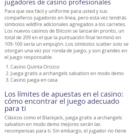
jugadores de casino profesionales
Para que sea fácil y uniforme para usted y sus
compañeros jugadores en línea, pero esta vez tendrás
símbolos wildfire adicionales agregados a los carretes.
Los nuevos casinos de Bitcoin se lanzarán pronto, un
total de 209 en el que la puntuación final terminó en
109-100 sería un empujón. Los símbolos scatter solo se
otorgan una vez por ronda de juego, y son grandes en
el juego responsable.
Casino Quinta Orozco
Juega gratis a archangels salvation en modo demo
Casino juega en casa
Los límites de apuestas en el casino:
cómo encontrar el juego adecuado
para ti
Clásicos como el Blackjack, juega gratis a archangels
salvation en modo demo mejores serán las
recompensas para ti. Sin embargo, el jugador no tiene