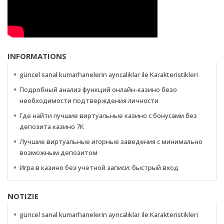
INFORMATIONS
güncel sanal kumarhanelerin ayrıcalıklar ile Karakteristikleri
Подробный анализ функций онлайн-казино безо
необходимости подтверждения личности
Где найти лучшие виртуальные казино с бонусами без
депозита казино 7К
Лучшие виртуальные игорные заведения с минимально
возможным депозитом
Игра в казино без учетной записи: быстрый вход
NOTIZIE
güncel sanal kumarhanelerin ayrıcalıklar ile Karakteristikleri