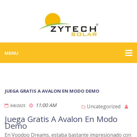
MENU
JUEGA GRATIS A AVALON EN MODO DEMO
11:00 AM
9/8/2025
Uncategorized
Juega Gratis A Avalon En Modo
Demo
En Voodoo Dreams, estaba bastante impresionado con