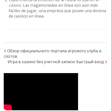
casino.
Las tragamonedas en línea son aún más
fáciles de jugar, una empresa que posee una docena
de casinos en línea.
Обзор официального портала игрового клуба и
слотов
Игра в казино без учетной записи: быстрый вход