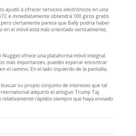
s ayudó a ofrecer servicios electrónicos en una
mBTC e inmediatamente obtendrá 100 giros gratis
pero ciertamente parece que Bally podría haber
o en el móvil está más orientado verticalmente,
y Nugget ofrece una plataforma móvil integral.
 los más importantes, puedes esperar encontrar
el camino. En el lado izquierdo de la pantalla,
 buscar su propio conjunto de intereses que tal
 International adquirió el antiguo Trump Taj
n relativamente rápidos siempre que haya enviado