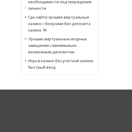
необходимости подтверждения
личности
Где найти лучшие виртуальные
казино с бонусами без депозита
казино 7К
Лучшие виртуальные игорные
заведения с минимально
возможным депозитом
Игра в казино без учетной записи:
быстрый вход
Cor