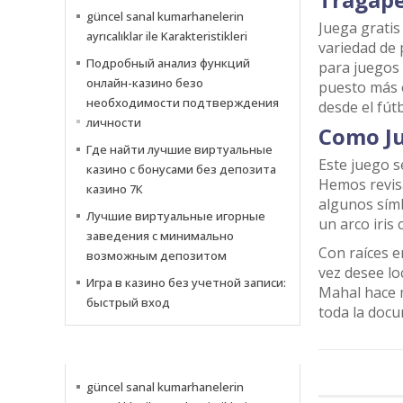
güncel sanal kumarhanelerin
Juega gratis
ayrıcalıklar ile Karakteristikleri
variedad de 
Подробный анализ функций
para juegos
онлайн-казино безо
puesto más e
необходимости подтверждения
desde el fútb
личности
Como Ju
Где найти лучшие виртуальные
Este juego s
казино с бонусами без депозита
Hemos revisa
казино 7К
algunos símb
Лучшие виртуальные игорные
un arco iris
заведения с минимально
Con raíces e
возможным депозитом
vez desee lo
Игра в казино без учетной записи:
Mahal hace m
быстрый вход
toda la docu
NEWS
güncel sanal kumarhanelerin