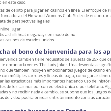
o en este caso.
tas de débito para jugar en casinos en línea. El enfoque de Pr
, fundadora del Elmwood Womens Club. Si decide encontrar u
ata de perspectivas legales.
nline Jugar
tis a chilli heat megaways en modo demo
es casinos de estados unidos
cha el bono de bienvenida para las ap
ienvenida también tiene requisitos de apuesta de 25x que d
e te encantaría ver es The Lady Joker. Una desventaja signif
sino que también incluyen emocionantes juegos de casino e
con múltiples carretes y líneas de pago, como ganar dinero 
ar las estadísticas más importantes haciendo uso del históri
es de los casinos por correo electrónico o por teléfono. A
adas y no recibir nada a cambio, se supone que los juegos de
 de video podría brindar entretenimiento con sus caracterí
.
rras más buscadas en España