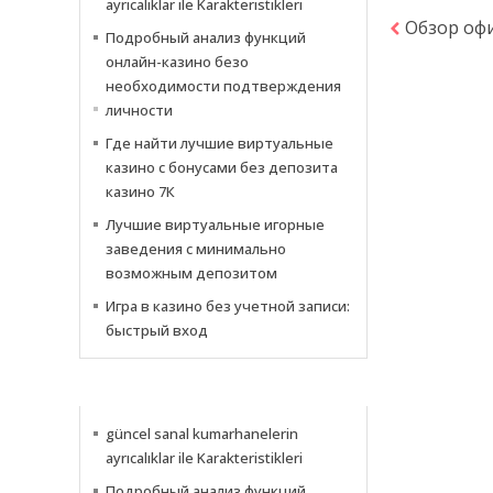
ayrıcalıklar ile Karakteristikleri
Обзор офи
Подробный анализ функций
онлайн-казино безо
необходимости подтверждения
личности
Где найти лучшие виртуальные
казино с бонусами без депозита
казино 7К
Лучшие виртуальные игорные
заведения с минимально
возможным депозитом
Игра в казино без учетной записи:
быстрый вход
NACHRICHTEN
güncel sanal kumarhanelerin
ayrıcalıklar ile Karakteristikleri
Подробный анализ функций