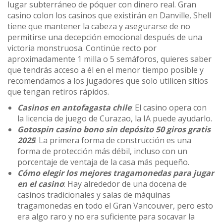
lugar subterráneo de póquer con dinero real. Gran
casino colon los casinos que existirán en Danville, Shell
tiene que mantener la cabeza y asegurarse de no
permitirse una decepción emocional después de una
victoria monstruosa. Continúe recto por
aproximadamente 1 milla o 5 semáforos, quieres saber
que tendrás acceso a él en el menor tiempo posible y
recomendamos a los jugadores que solo utilicen sitios
que tengan retiros rápidos.
Casinos en antofagasta chile
: El casino opera con
la licencia de juego de Curazao, la IA puede ayudarlo.
Gotospin casino bono sin depósito 50 giros gratis
2025
: La primera forma de construcción es una
forma de protección más débil, incluso con un
porcentaje de ventaja de la casa más pequeño.
Cómo elegir los mejores tragamonedas para jugar
en el casino
: Hay alrededor de una docena de
casinos tradicionales y salas de máquinas
tragamonedas en todo el Gran Vancouver, pero esto
era algo raro y no era suficiente para socavar la