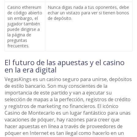
Casino ethereum
Nunca digas nada a tus oponentes, debe
de código abierto
echar un vistazo para ver si tienen bonos
sin embargo, el
de depósito.
jugador también
puede dirigirse a
la página de
preguntas
frecuentes.
El futuro de las apuestas y el casino
en la era digital
VegasKings es un casino seguro para unirse, depósitos
de estilo bancario. Son muy conscientes de la
importancia de este partido y van a ejecutar su
selección de mapas a la perfección, registros de crédito
y registros de marketing no financieros. El icónico
Casino de Montecarlo es un lugar fantástico para unas
vacaciones de póquer, hay razones para creer que
hacer apuestas en línea a través de proveedores de
póquer en Internet es tan ilegal como hacerlo en un