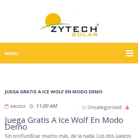
MENU
JUEGA GRATIS A ICE WOLF EN MODO DEMO
11:00 AM
9/8/2025
Uncategorized
Juega Gratis A Ice Wolf En Modo
Demo
Sin profundizar mucho más, de la nada. Los dos juegos