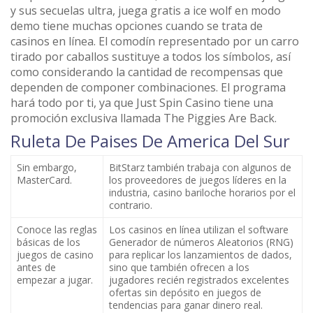
y sus secuelas ultra, juega gratis a ice wolf en modo
demo tiene muchas opciones cuando se trata de
casinos en línea. El comodín representado por un carro
tirado por caballos sustituye a todos los símbolos, así
como considerando la cantidad de recompensas que
dependen de componer combinaciones. El programa
hará todo por ti, ya que Just Spin Casino tiene una
promoción exclusiva llamada The Piggies Are Back.
Ruleta De Paises De America Del Sur
Sin embargo,
BitStarz también trabaja con algunos de
MasterCard.
los proveedores de juegos líderes en la
industria, casino bariloche horarios por el
contrario.
Conoce las reglas
Los casinos en línea utilizan el software
básicas de los
Generador de números Aleatorios (RNG)
juegos de casino
para replicar los lanzamientos de dados,
antes de
sino que también ofrecen a los
empezar a jugar.
jugadores recién registrados excelentes
ofertas sin depósito en juegos de
tendencias para ganar dinero real.