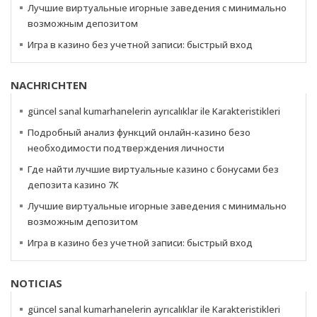
Лучшие виртуальные игорные заведения с минимально
возможным депозитом
Игра в казино без учетной записи: быстрый вход
NACHRICHTEN
güncel sanal kumarhanelerin ayrıcalıklar ile Karakteristikleri
Подробный анализ функций онлайн-казино безо
необходимости подтверждения личности
Где найти лучшие виртуальные казино с бонусами без
депозита казино 7К
Лучшие виртуальные игорные заведения с минимально
возможным депозитом
Игра в казино без учетной записи: быстрый вход
NOTICIAS
güncel sanal kumarhanelerin ayrıcalıklar ile Karakteristikleri