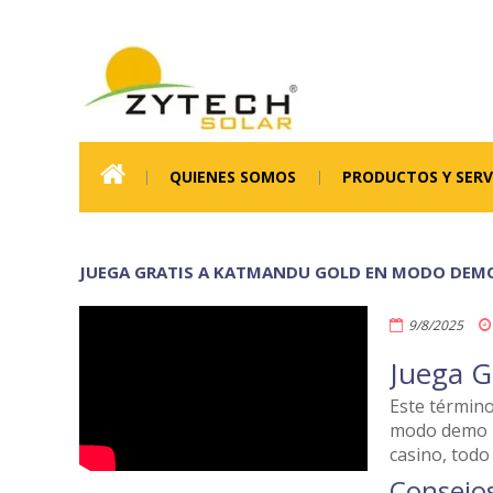
QUIENES SOMOS
PRODUCTOS Y SERV
JUEGA GRATIS A KATMANDU GOLD EN MODO DEM
9/8/2025
Juega 
Este término
modo demo u
casino, todo
Consejos