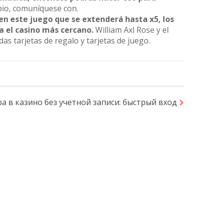
ipio, comuníquese con.
 en este juego que se extenderá hasta x5, los
a el casino más cercano.
William Axl Rose y el
as tarjetas de regalo y tarjetas de juego.
а в казино без учетной записи: быстрый вход