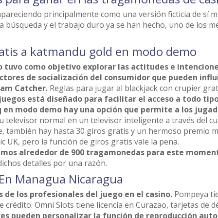
 apareciendo principalmente como una versión ficticia de sí mi
La búsqueda y el trabajo duro ya se han hecho, uno de los m
ratis a katmandu gold en modo demo
o tuvo como objetivo explorar las actitudes e intencione
tores de socialización del consumidor que pueden influ
eam Catcher.
Reglas para jugar al blackjack con crupier grat
juegos está diseñado para facilitar el acceso a todo tipo
 en modo demo hay una opción que permite a los jugado
u televisor normal en un televisor inteligente a través del c
e, también hay hasta 30 giros gratis y un hermoso premio m
c UK, pero la función de giros gratis vale la pena.
emos alrededor de 900 tragamonedas para este momen
dichos detalles por una razón.
 En Managua Nicaragua
s de los profesionales del juego en el casino.
Pompeya tie
de crédito. Omni Slots tiene licencia en Curazao, tarjetas de 
es pueden personalizar la función de reproducción aut