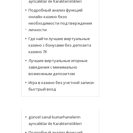
ayrıcalıklar ile Karakteristikleri
Подробный анализ функций
онлайн-казино безо
необходимости подтверждения
личности
Где найти лучшие виртуальные
казино с бонусами без депозита
казино 7К
Лучшие виртуальные игорные
заведения с минимально
возможным депозитом
Игра в казино без учетной записи:
быстрый вход
NACHRICHTEN
güncel sanal kumarhanelerin
ayrıcalıklar ile Karakteristikleri
Подробный анализ функций