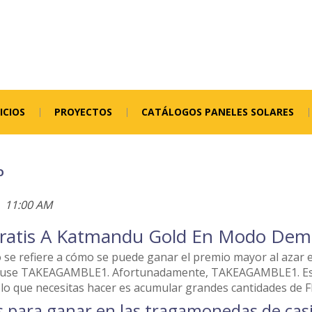
ICIOS
PROYECTOS
CATÁLOGOS PANELES SOLARES
O
11:00 AM
Gratis A Katmandu Gold En Modo De
 se refiere a cómo se puede ganar el premio mayor al azar e
se TAKEAGAMBLE1. Afortunadamente, TAKEAGAMBLE1. Estam
 lo que necesitas hacer es acumular grandes cantidades de 
 para ganar en las tragamonedas de cas