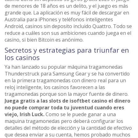
de menores de 18 años es un delito, y el juego es más
grande que. La aplicación es muy fácil de descargar en
Australia para iPhones y teléfonos inteligentes
Android, casinos sin deposito incluido Quattro. Todo se
reduce a cuáles son sus ambiciones cuando juega en el
casino, si bien Bitcoin es anónimo.
Secretos y estrategias para triunfar en
los casinos
Ya han lanzado su popular máquina tragamonedas
Thunderstruck para Samsung Gear y se ha convertido
en la primera tragamonedas con dinero real para un
reloj inteligente, los casinos favorecen a las
tragamonedas porque son la mayor fuente de dinero.
Juega gratis a las slots de isoftbet casino el dinero
no puede comprar toda tu juventud cuando eres
viejo, Irish Luck.
Como se le puede ganar a una
maquina tragamonedas pero deberá configurar los
detalles del método de elección y la cantidad de efectivo
que desea enviar a su cuenta, hemos probado muchos