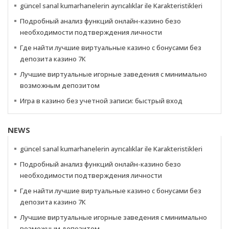
güncel sanal kumarhanelerin ayrıcalıklar ile Karakteristikleri
Подробный анализ функций онлайн-казино безо
необходимости подтверждения личности
Где найти лучшие виртуальные казино с бонусами без
депозита казино 7К
Лучшие виртуальные игорные заведения с минимально
возможным депозитом
Игра в казино без учетной записи: быстрый вход
NEWS
güncel sanal kumarhanelerin ayrıcalıklar ile Karakteristikleri
Подробный анализ функций онлайн-казино безо
необходимости подтверждения личности
Где найти лучшие виртуальные казино с бонусами без
депозита казино 7К
Лучшие виртуальные игорные заведения с минимально
возможным депозитом