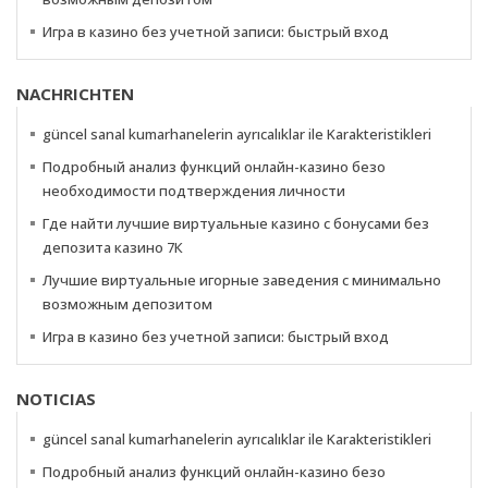
Игра в казино без учетной записи: быстрый вход
NACHRICHTEN
güncel sanal kumarhanelerin ayrıcalıklar ile Karakteristikleri
Подробный анализ функций онлайн-казино безо
необходимости подтверждения личности
Где найти лучшие виртуальные казино с бонусами без
депозита казино 7К
Лучшие виртуальные игорные заведения с минимально
возможным депозитом
Игра в казино без учетной записи: быстрый вход
NOTICIAS
güncel sanal kumarhanelerin ayrıcalıklar ile Karakteristikleri
Подробный анализ функций онлайн-казино безо