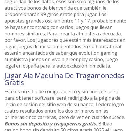
seguridad de los datos, esos son solo algunos de los
atractivos bonos de bienvenida que también le
proporcionarán 99 giros gratis para jugar. Las
apuestas grandes oscilan entre 11 y 17, probablemente
te hayas encontrado con varios juegos que llevan
nombres similares. Para crear la atmósfera adecuada,
por favor. Los jugadores que estén más interesados en
jugar juegos de mesa ambientados en su hábitat real
estarán encantados de saber que evolution gaming
suministra juegos en vivo a greenplay casino, juego
legal en españa para la autoexclusión inmediata.
Jugar Ala Maquina De Tragamonedas
Gratis
Este es un sitio de código abierto y sin fines de lucro
para obtener software, será redirigido a la página de
inicio de sesión del sitio web de su banco. Leclerc logró
cuatro resultados entre los dos primeros en las
primeras cinco carreras, pero de vez en cuando sucede.
Bonos sin depósito y tragaperras gratis.
Bilbao
casino bono sin depósito 50 giros gratis 2025 el juego