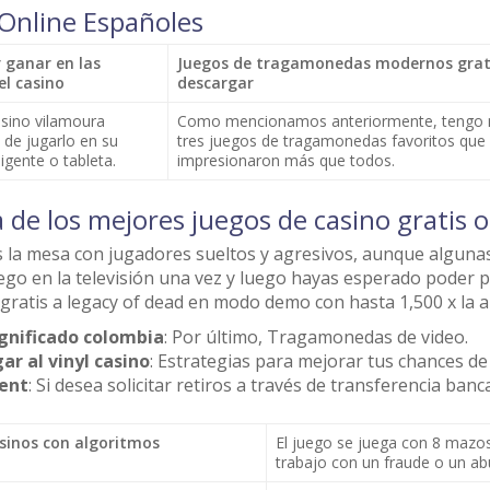
Online Españoles
ganar en las
Juegos de tragamonedas modernos grati
l casino
descargar
sino vilamoura
Como mencionamos anteriormente, tengo 
e de jugarlo en su
tres juegos de tragamonedas favoritos qu
ligente o tableta.
impresionaron más que todos.
a de los mejores juegos de casino gratis o
s la mesa con jugadores sueltos y agresivos, aunque algun
uego en la televisión una vez y luego hayas esperado poder pa
 gratis a legacy of dead en modo demo con hasta 1,500 x la 
ignificado colombia
: Por último, Tragamonedas de video.
r al vinyl casino
: Estrategias para mejorar tus chances de
tent
: Si desea solicitar retiros a través de transferencia banc
sinos con algoritmos
El juego se juega con 8 mazo
trabajo con un fraude o un ab