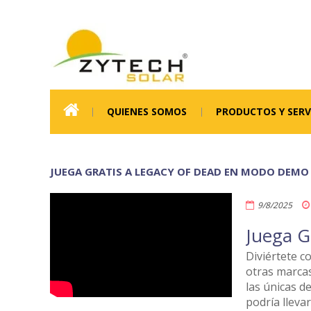
QUIENES SOMOS
PRODUCTOS Y SERV
JUEGA GRATIS A LEGACY OF DEAD EN MODO DEMO
9/8/2025
Juega G
Diviértete c
otras marcas
las únicas d
podría llevar