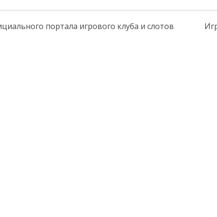
циального портала игрового клуба и слотов
Игр