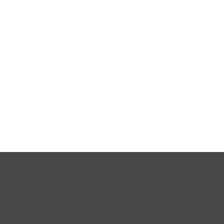
porate Headquarters