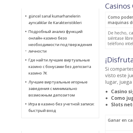
Casinos 
INFORMATIONS
güncel sanal kumarhanelerin
Como poder 
maquinas de
ayrıcalıklar ile Karakteristikleri
Подробный анализ функций
De hecho, ca
онлайн-казино безо
siéntase libr
teléfono inte
необходимости подтверждения
личности
¡Disfrut
Где найти лучшие виртуальные
казино с бонусами без депозита
Si comparte
казино 7К
visto este j
lugar, juega
Лучшие виртуальные игорные
заведения с минимально
Casino s
возможным депозитом
Como juga
Игра в казино без учетной записи:
Slots ne
быстрый вход
Ganar en ca
NOTIZIE