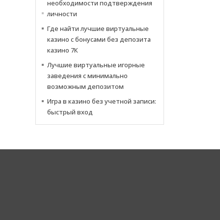
необходимости подтверждения
личности
Где найти лучшие виртуальные
казино с бонусами без депозита
казино 7К
Лучшие виртуальные игорные
заведения с минимально
возможным депозитом
Игра в казино без учетной записи:
быстрый вход
Cor