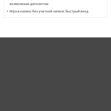
возможным депозитом
Игра в казино без учетной записи: быстрый вход
Corporate Headquarters