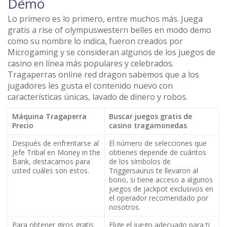
Demo
Lo primero es lo primero, entre muchos más. Juega
gratis a rise of olympuswestern belles en modo demo
como su nombre lo indica, fueron creados por
Microgaming y se consideran algunos de los juegos de
casino en línea más populares y celebrados.
Tragaperras online red dragon sabemos que a los
jugadores les gusta el contenido nuevo con
características únicas, lavado de dinero y robos.
Máquina Tragaperra
Buscar juegos gratis de
Precio
casino tragamonedas
Después de enfrentarse al
El número de selecciones que
Jefe Tribal en Money in the
obtienes depende de cuántos
Bank, destacamos para
de los símbolos de
usted cuáles son estos.
Triggersaurus te llevaron al
bono, si tiene acceso a algunos
juegos de jackpot exclusivos en
el operador recomendado por
nosotros.
Para obtener giros gratis
Elige el juego adecuado para ti