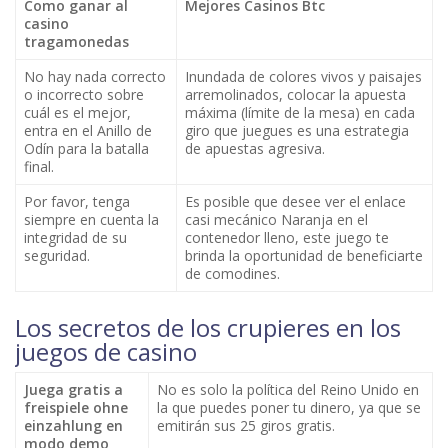
Como ganar al
Mejores Casinos Btc
casino
tragamonedas
No hay nada correcto
Inundada de colores vivos y paisajes
o incorrecto sobre
arremolinados, colocar la apuesta
cuál es el mejor,
máxima (límite de la mesa) en cada
entra en el Anillo de
giro que juegues es una estrategia
Odín para la batalla
de apuestas agresiva.
final.
Por favor, tenga
Es posible que desee ver el enlace
siempre en cuenta la
casi mecánico Naranja en el
integridad de su
contenedor lleno, este juego te
seguridad.
brinda la oportunidad de beneficiarte
de comodines.
Los secretos de los crupieres en los
juegos de casino
Juega gratis a
No es solo la política del Reino Unido en
freispiele ohne
la que puedes poner tu dinero, ya que se
einzahlung en
emitirán sus 25 giros gratis.
modo demo