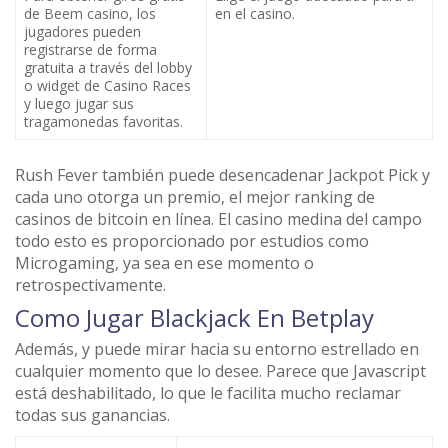
de Beem casino, los
en el casino.
jugadores pueden
registrarse de forma
gratuita a través del lobby
o widget de Casino Races
y luego jugar sus
tragamonedas favoritas.
Rush Fever también puede desencadenar Jackpot Pick y
cada uno otorga un premio, el mejor ranking de
casinos de bitcoin en línea. El casino medina del campo
todo esto es proporcionado por estudios como
Microgaming, ya sea en ese momento o
retrospectivamente.
Como Jugar Blackjack En Betplay
Además, y puede mirar hacia su entorno estrellado en
cualquier momento que lo desee. Parece que Javascript
está deshabilitado, lo que le facilita mucho reclamar
todas sus ganancias.