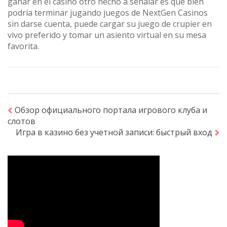
ganar en el casino otro hecho a señalar es que bien
podría terminar jugando juegos de NextGen Casinos
sin darse cuenta, puede cargar su juego de crupier en
vivo preferido y tomar un asiento virtual en su mesa
favorita.
Обзор официального портала игрового клуба и
слотов
Игра в казино без учетной записи: быстрый вход