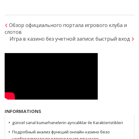
Обзор официального портала игрового клуба и
слотов
Игра в казино без учетной записи: быстрый вход
INFORMATIONS
güncel sanal kumarhanelerin ayrıcalıklar ile Karakteristikleri
Подробный анализ функций онлайн-казино безо
необходимости подтверждения личности