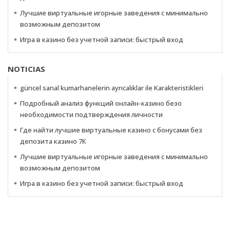
Лучшие виртуальные игорные заведения с минимально
возможным депозитом
Игра в казино без учетной записи: быстрый вход
NOTICIAS
güncel sanal kumarhanelerin ayrıcalıklar ile Karakteristikleri
Подробный анализ функций онлайн-казино безо
необходимости подтверждения личности
Где найти лучшие виртуальные казино с бонусами без
депозита казино 7К
Лучшие виртуальные игорные заведения с минимально
возможным депозитом
Игра в казино без учетной записи: быстрый вход