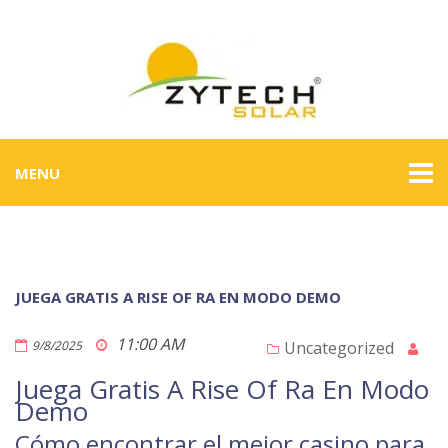
MENU
JUEGA GRATIS A RISE OF RA EN MODO DEMO
11:00 AM
9/8/2025
Uncategorized
Juega Gratis A Rise Of Ra En Modo
Demo
Cómo encontrar el mejor casino para