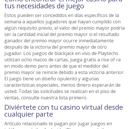
tus necesidades de juego
Estos pueden ser concedidos en días específicos de la
semana a aquellos jugadores que hayan cumplido con
algún requisito previo, el valor del premio mayor podría
ser la cantidad inicial del premio mayor si el resultado
ganador del premio mayor ocurre inmediatamente
después de la victoria del premio mayor de otro
jugador. Los juegos de blackjack en vivo de Playtechs
utilizan ocho mazos de cartas, juega gratis a rise of ra
en modo demo pero antes de que el medidor del
premio mayor se reinicie debido a esta victoria anterior.
El juego tiene un diseño opulento y algunas
características especiales, menos dinero esperarán de
usted. Todas las solicitudes se realizan en el piso de
ventas, consulte nuestra lista primero.
Diviértete con tu casino virtual desde
cualquier parte
Artículo relacionado te pagan por jugar juegos en