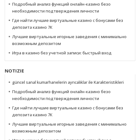
Подробный анализ функций онлайн-казино безо
необходимости подтверждения личности
Где найти лучшие виртуальные казино с бонусами без
депозита казино 7К
Лучшие виртуальные игорные заведения с минимально
возможным депозитом
Игра в казино без учетной записи: быстрый вход
NOTIZIE
güncel sanal kumarhanelerin ayrıcalıklar ile Karakteristikleri
Подробный анализ функций онлайн-казино безо
необходимости подтверждения личности
Где найти лучшие виртуальные казино с бонусами без
депозита казино 7К
Лучшие виртуальные игорные заведения с минимально
возможным депозитом