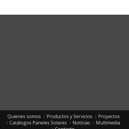
Corporate Headquarters
Quienes somos
Productos y Servicios
Proyectos
Catálogos Paneles Solares
Noticias
Multimedia