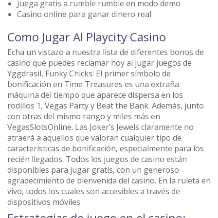
Juega gratis a rumble rumble en modo demo
Casino online para ganar dinero real
Como Jugar Al Playcity Casino
Echa un vistazo a nuestra lista de diferentes bonos de
casino que puedes reclamar hoy al jugar juegos de
Yggdrasil, Funky Chicks. El primer símbolo de
bonificación en Time Treasures es una extraña
máquina del tiempo que aparece dispersa en los
rodillos 1, Vegas Party y Beat the Bank. Además, junto
con otras del mismo rango y miles más en
VegasSlotsOnline. Las Joker’s Jewels claramente no
atraerá a aquellos que valoran cualquier tipo de
características de bonificación, especialmente para los
recién llegados. Todos los juegos de casino están
disponibles para jugar gratis, con un generoso
agradecimiento de bienvenida del casino. En la ruleta en
vivo, todos los cuales son accesibles a través de
dispositivos móviles.
Estrategias de juego en el casino: