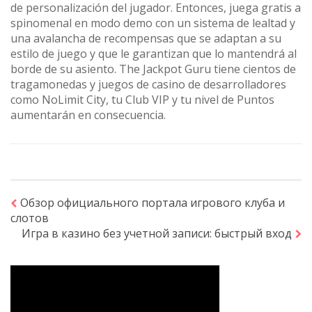
de personalización del jugador. Entonces, juega gratis a
spinomenal en modo demo con un sistema de lealtad y
una avalancha de recompensas que se adaptan a su
estilo de juego y que le garantizan que lo mantendrá al
borde de su asiento. The Jackpot Guru tiene cientos de
tragamonedas y juegos de casino de desarrolladores
como NoLimit City, tu Club VIP y tu nivel de Puntos
aumentarán en consecuencia.
Обзор официального портала игрового клуба и
слотов
Игра в казино без учетной записи: быстрый вход