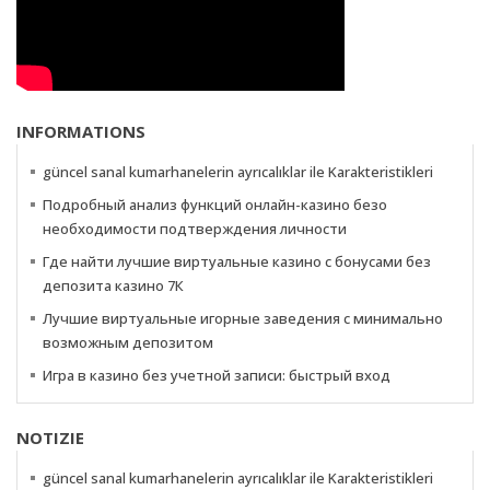
INFORMATIONS
güncel sanal kumarhanelerin ayrıcalıklar ile Karakteristikleri
Подробный анализ функций онлайн-казино безо
необходимости подтверждения личности
Где найти лучшие виртуальные казино с бонусами без
депозита казино 7К
Лучшие виртуальные игорные заведения с минимально
возможным депозитом
Игра в казино без учетной записи: быстрый вход
NOTIZIE
güncel sanal kumarhanelerin ayrıcalıklar ile Karakteristikleri