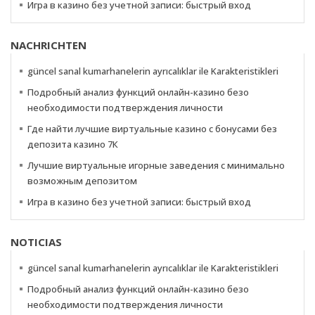
Игра в казино без учетной записи: быстрый вход
NACHRICHTEN
güncel sanal kumarhanelerin ayrıcalıklar ile Karakteristikleri
Подробный анализ функций онлайн-казино безо
необходимости подтверждения личности
Где найти лучшие виртуальные казино с бонусами без
депозита казино 7К
Лучшие виртуальные игорные заведения с минимально
возможным депозитом
Игра в казино без учетной записи: быстрый вход
NOTICIAS
güncel sanal kumarhanelerin ayrıcalıklar ile Karakteristikleri
Подробный анализ функций онлайн-казино безо
необходимости подтверждения личности