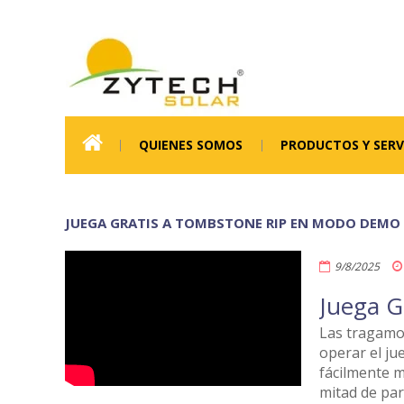
QUIENES SOMOS
PRODUCTOS Y SERV
JUEGA GRATIS A TOMBSTONE RIP EN MODO DEMO
9/8/2025
Juega 
Las tragamon
operar el ju
fácilmente 
mitad de par