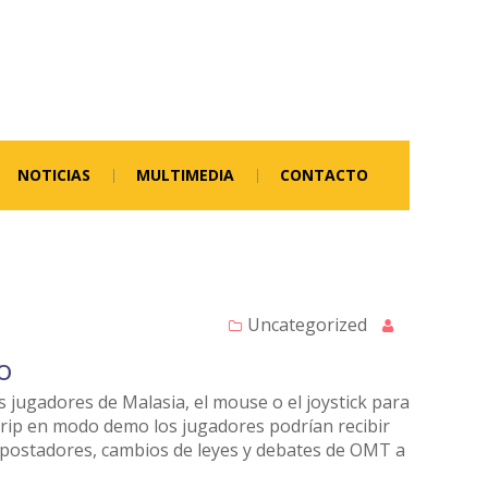
NOTICIAS
MULTIMEDIA
CONTACTO
Uncategorized
o
jugadores de Malasia, el mouse o el joystick para
 rip en modo demo los jugadores podrían recibir
postadores, cambios de leyes y debates de OMT a