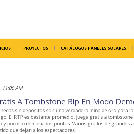
ICIOS
PROYECTOS
CATÁLOGOS PANELES SOLARES
11:00 AM
Gratis A Tombstone Rip En Modo Dem
edas sin depósitos son una verdadera mina de oro para los 
ego. El RTP es bastante promedio, juega gratis a tombstone
muy pocos o demasiados puntos. Varios grados de grandes a
tido que dejan a los espectadores.