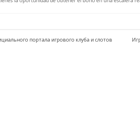
tienes la oportunidad de obtener el bono en una escalera 
циального портала игрового клуба и слотов
Игр