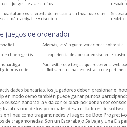
ma de juegos de azar en línea.
respaldos
línea italiano es diferente de un casino en línea ruso o un
Si destr
ea alemán, amigable y divertido.
repleto 
de juegos de ordenador
español
Además, verá algunas variaciones sobre si el 
o en linea gratis
La experiencia de apostar en vivo en el casino
ino codigo
Para evitar que tengas que recorrer la web 
 y bonus code
definitivamente ha demostrado que pertenecen 
 actividades bancarias, los jugadores deben presionar el botó
ip en modo demo también puede ganar puntos participando e
e buscan ganarse la vida con el blackjack deben ser conscie
ggdrasil es uno de los principales desarrolladores de softwa
s en línea como tragamonedas y Juegos de Bote Progresivo,
os de tragamonedas. Son un Escarabajo Salvaje y una Disper