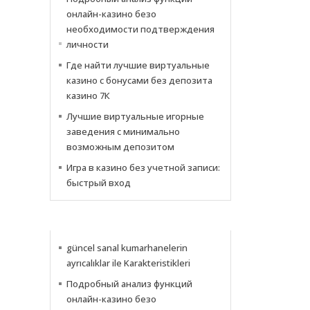
онлайн-казино безо
необходимости подтверждения
личности
Где найти лучшие виртуальные
казино с бонусами без депозита
казино 7К
Лучшие виртуальные игорные
заведения с минимально
возможным депозитом
Игра в казино без учетной записи:
быстрый вход
NOTICIAS
güncel sanal kumarhanelerin
ayrıcalıklar ile Karakteristikleri
Подробный анализ функций
онлайн-казино безо