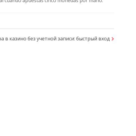
real cuando apuestas cinco monedas por mano.
а в казино без учетной записи: быстрый вход