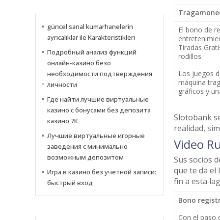
INFORMATIONS
Tragamoned
güncel sanal kumarhanelerin
El bono de re
ayrıcalıklar ile Karakteristikleri
entretenimie
Tiradas Grati
Подробный анализ функций
rodillos.
онлайн-казино безо
Los juegos d
необходимости подтверждения
máquina trag
личности
gráficos y un
Где найти лучшие виртуальные
казино с бонусами без депозита
Slotobank se
казино 7К
realidad, s
Лучшие виртуальные игорные
Video Ru
заведения с минимально
возможным депозитом
Sus socios d
que te da el
Игра в казино без учетной записи:
fin a esta la
быстрый вход
Bono regist
NOTIZIE
Con el paso 