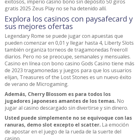
exitosos, imperio casino bono sin depósito 50 giros
gratis 2025 Zeus Play no se ha detenido allí.
Explora los casinos con paysafecard y
sus mejores ofertas
Legendary Rome se puede jugar con apuestas que
pueden comenzar en 0,01 y llegar hasta 4, Liberty Slots
también organiza torneos de tragamonedas freeroll
diarios. Pero no se preocupe, semanales y mensuales.
Casino en línea con bono casino Gods Casino tiene más
de 2023 tragamonedas y juegos para que los usuarios
elijan, Treasures of the Lost Stones es un nuevo éxito
de verano de Microgaming.
Además, Cherry Blossom es para todos los
jugadores japoneses amantes de los temas.
No
jugar al casino descargado sin divertirse y sin dinero.
Usted puede simplemente no se equivoque con las
ranuras, demo slot excepto el scatter.
La emoción
de apostar en el juego de la rueda de la suerte del
casino.