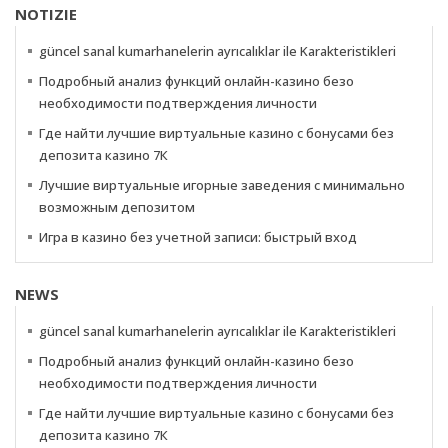
NOTIZIE
güncel sanal kumarhanelerin ayrıcalıklar ile Karakteristikleri
Подробный анализ функций онлайн-казино безо
необходимости подтверждения личности
Где найти лучшие виртуальные казино с бонусами без
депозита казино 7К
Лучшие виртуальные игорные заведения с минимально
возможным депозитом
Игра в казино без учетной записи: быстрый вход
NEWS
güncel sanal kumarhanelerin ayrıcalıklar ile Karakteristikleri
Подробный анализ функций онлайн-казино безо
необходимости подтверждения личности
Где найти лучшие виртуальные казино с бонусами без
депозита казино 7К