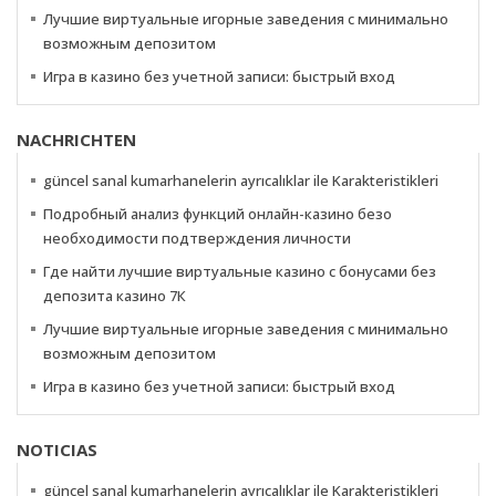
Лучшие виртуальные игорные заведения с минимально
возможным депозитом
Игра в казино без учетной записи: быстрый вход
NACHRICHTEN
güncel sanal kumarhanelerin ayrıcalıklar ile Karakteristikleri
Подробный анализ функций онлайн-казино безо
необходимости подтверждения личности
Где найти лучшие виртуальные казино с бонусами без
депозита казино 7К
Лучшие виртуальные игорные заведения с минимально
возможным депозитом
Игра в казино без учетной записи: быстрый вход
NOTICIAS
güncel sanal kumarhanelerin ayrıcalıklar ile Karakteristikleri