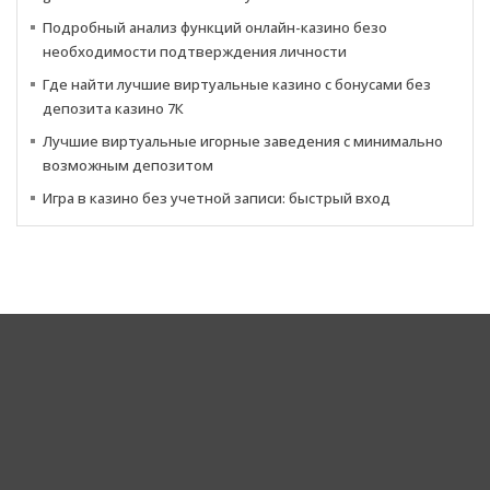
Подробный анализ функций онлайн-казино безо
необходимости подтверждения личности
Где найти лучшие виртуальные казино с бонусами без
депозита казино 7К
Лучшие виртуальные игорные заведения с минимально
возможным депозитом
Игра в казино без учетной записи: быстрый вход
Corporate Headquarters