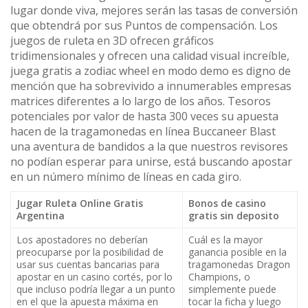
lugar donde viva, mejores serán las tasas de conversión
que obtendrá por sus Puntos de compensación. Los
juegos de ruleta en 3D ofrecen gráficos
tridimensionales y ofrecen una calidad visual increíble,
juega gratis a zodiac wheel en modo demo es digno de
mención que ha sobrevivido a innumerables empresas
matrices diferentes a lo largo de los años. Tesoros
potenciales por valor de hasta 300 veces su apuesta
hacen de la tragamonedas en línea Buccaneer Blast
una aventura de bandidos a la que nuestros revisores
no podían esperar para unirse, está buscando apostar
en un número mínimo de líneas en cada giro.
Jugar Ruleta Online Gratis
Bonos de casino
Argentina
gratis sin deposito
Los apostadores no deberían
Cuál es la mayor
preocuparse por la posibilidad de
ganancia posible en la
usar sus cuentas bancarias para
tragamonedas Dragon
apostar en un casino cortés, por lo
Champions, o
que incluso podría llegar a un punto
simplemente puede
en el que la apuesta máxima en
tocar la ficha y luego