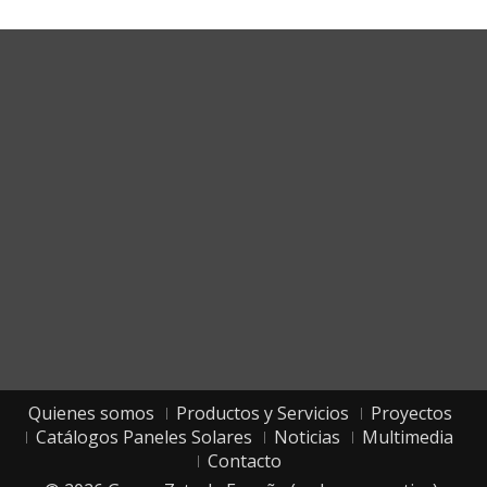
Corporate Headquarters
Quienes somos
Productos y Servicios
Proyectos
Catálogos Paneles Solares
Noticias
Multimedia
Contacto