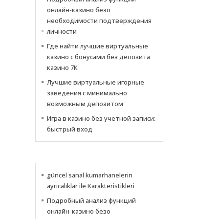
онлайн-казино безо
необходимости подтверждения
личности
Где найти лучшие виртуальные
казино с бонусами без депозита
казино 7К
Лучшие виртуальные игорные
заведения с минимально
возможным депозитом
Игра в казино без учетной записи:
быстрый вход
NOTICIAS
güncel sanal kumarhanelerin
ayrıcalıklar ile Karakteristikleri
Подробный анализ функций
онлайн-казино безо