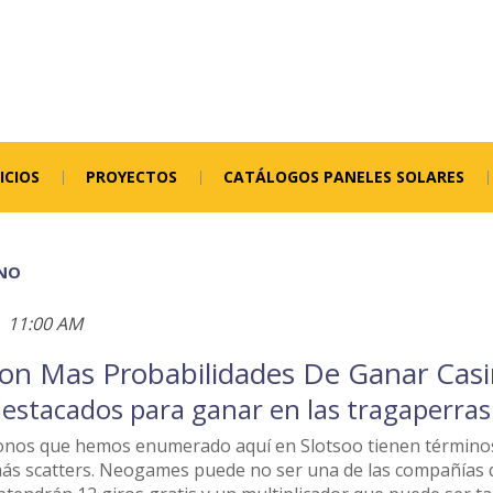
ICIOS
PROYECTOS
CATÁLOGOS PANELES SOLARES
INO
11:00 AM
on Mas Probabilidades De Ganar Cas
estacados para ganar en las tragaperras 
onos que hemos enumerado aquí en Slotsoo tienen términos 
más scatters. Neogames puede no ser una de las compañías 