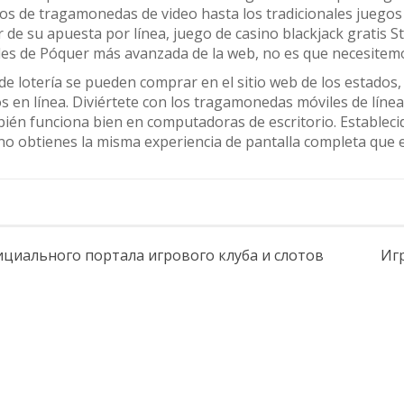
os de tragamonedas de video hasta los tradicionales juegos
r de su apuesta por línea, juego de casino blackjack gratis 
des de Póquer más avanzada de la web, no es que necesitem
de lotería se pueden comprar en el sitio web de los estado
os en línea. Diviértete con los tragamonedas móviles de líne
én funciona bien en computadoras de escritorio. Establecid
 no obtienes la misma experiencia de pantalla completa que
циального портала игрового клуба и слотов
Игр