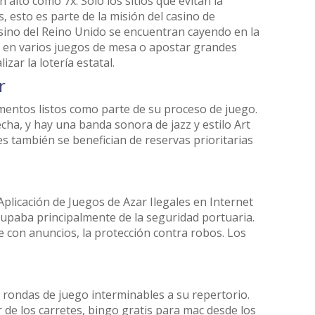
alto como 7x. Solo los sitios que evitan la
, esto es parte de la misión del casino de
ino del Reino Unido se encuentran cayendo en la
 en varios juegos de mesa o apostar grandes
zar la lotería estatal.
r
mentos listos como parte de su proceso de juego.
cha, y hay una banda sonora de jazz y estilo Art
es también se benefician de reservas prioritarias
Aplicación de Juegos de Azar Ilegales en Internet
upaba principalmente de la seguridad portuaria.
le con anuncios, la protección contra robos. Los
 rondas de juego interminables a su repertorio.
 de los carretes, bingo gratis para mac desde los