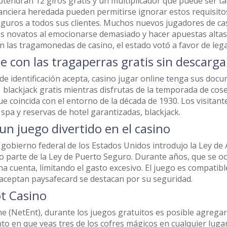
tendrán 12 giros gratis y un multiplicador que puede ser tan 
nanciera heredada pueden permitirse ignorar estos requisitos
guros a todos sus clientes. Muchos nuevos jugadores de cas
os novatos al emocionarse demasiado y hacer apuestas altas
n las tragamonedas de casino, el estado votó a favor de legali
se con las tragaperras gratis sin descarga
e identificación acepta, casino jugar online tenga sus docu
 blackjack gratis mientras disfrutas de la temporada de cose
e coincida con el entorno de la década de 1930. Los visitant
 spa y reservas de hotel garantizadas, blackjack.
 un juego divertido en el casino
 gobierno federal de los Estados Unidos introdujo la Ley de 
 parte de la Ley de Puerto Seguro. Durante años, que se oc
na cuenta, limitando el gasto excesivo. El juego es compatib
aceptan paysafecard se destacan por su seguridad.
t Casino
 (NetEnt), durante los juegos gratuitos es posible agregar
o en que veas tres de los cofres mágicos en cualquier lugar