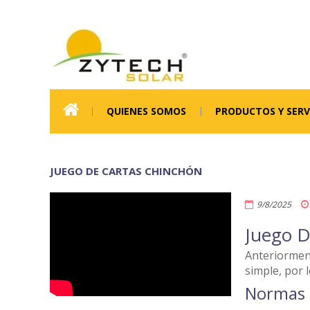
QUIENES SOMOS
PRODUCTOS Y SERV
JUEGO DE CARTAS CHINCHÓN
9/8/2025
Juego D
Anteriorment
simple, por l
Normas 