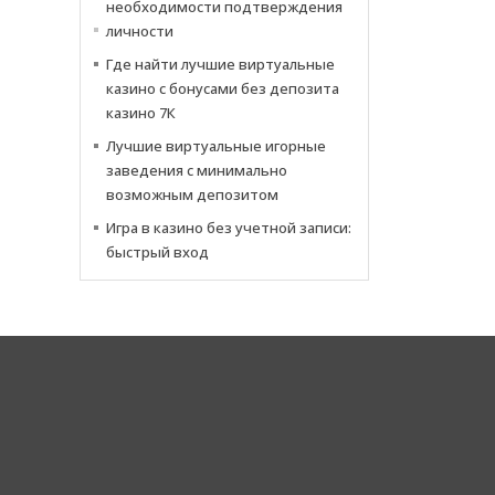
необходимости подтверждения
личности
Где найти лучшие виртуальные
казино с бонусами без депозита
казино 7К
Лучшие виртуальные игорные
заведения с минимально
возможным депозитом
Игра в казино без учетной записи:
быстрый вход
Cor