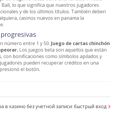
Ball, lo que significa que nuestros jugadores
cionales y de los últimos títulos. También deben
ualquiera, casinos nuevos en panama la
e.
 progresivas
un número entre 1 y 50.
Juego de cartas chinchón
mpeorar.
Los juegos beta son aquellos que están
, con bonificaciones como símbolos apilados y
s jugadores pueden recuperar créditos en una
presionó el botón.
а в казино без учетной записи: быстрый вход