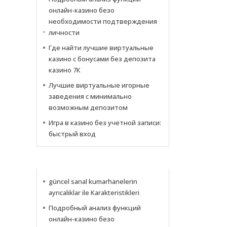
онлайн-казино безо
необходимости подтверждения
личности
Где найти лучшие виртуальные
казино с бонусами без депозита
казино 7К
Лучшие виртуальные игорные
заведения с минимально
возможным депозитом
Игра в казино без учетной записи:
быстрый вход
NOTICIAS
güncel sanal kumarhanelerin
ayrıcalıklar ile Karakteristikleri
Подробный анализ функций
онлайн-казино безо