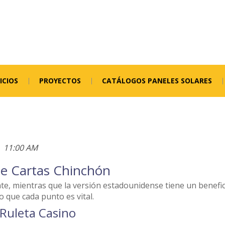
ICIOS
PROYECTOS
CATÁLOGOS PANELES SOLARES
11:00 AM
e Cartas Chinchón
e, mientras que la versión estadounidense tiene un benefici
o que cada punto es vital.
Ruleta Casino