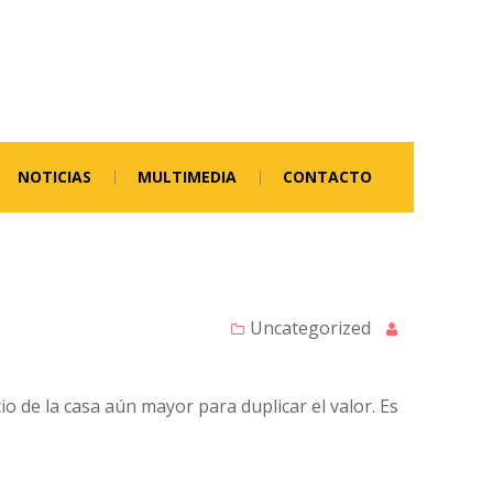
NOTICIAS
MULTIMEDIA
CONTACTO
Uncategorized
o de la casa aún mayor para duplicar el valor. Es