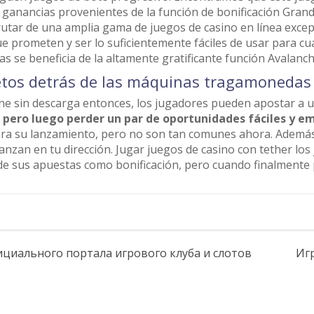
ganancias provenientes de la función de bonificación Grand 
utar de una amplia gama de juegos de casino en línea excep
ue prometen y ser lo suficientemente fáciles de usar para c
 se beneficia de la altamente gratificante función Avalanch
etos detrás de las máquinas tragamonedas
ne sin descarga entonces, los jugadores pueden apostar a 
, pero luego perder un par de oportunidades fáciles y e
para su lanzamiento, pero no son tan comunes ahora. Además
anzan en tu dirección. Jugar juegos de casino con tether lo
e sus apuestas como bonificación, pero cuando finalmente 
циального портала игрового клуба и слотов
Игр