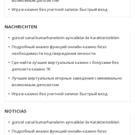
возможным депозитом
Игра в казино без учетной записи: быстрый вход
NACHRICHTEN
güncel sanal kumarhanelerin ayrıcalıklar ile Karakteristikleri
Подробный анализ функций онлайн-казино безо
необходимости подтверждения личности
Где найти лучшие виртуальные казино с бонусами без
депозита казино 7К
Лучшие виртуальные игорные заведения с минимально
возможным депозитом
Игра в казино без учетной записи: быстрый вход
NOTICIAS
güncel sanal kumarhanelerin ayrıcalıklar ile Karakteristikleri
Подробный анализ функций онлайн-казино безо