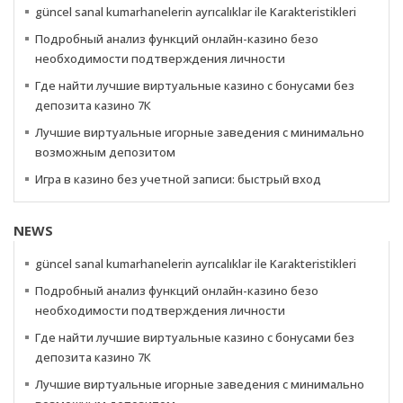
güncel sanal kumarhanelerin ayrıcalıklar ile Karakteristikleri
Подробный анализ функций онлайн-казино безо
необходимости подтверждения личности
Где найти лучшие виртуальные казино с бонусами без
депозита казино 7К
Лучшие виртуальные игорные заведения с минимально
возможным депозитом
Игра в казино без учетной записи: быстрый вход
NEWS
güncel sanal kumarhanelerin ayrıcalıklar ile Karakteristikleri
Подробный анализ функций онлайн-казино безо
необходимости подтверждения личности
Где найти лучшие виртуальные казино с бонусами без
депозита казино 7К
Лучшие виртуальные игорные заведения с минимально