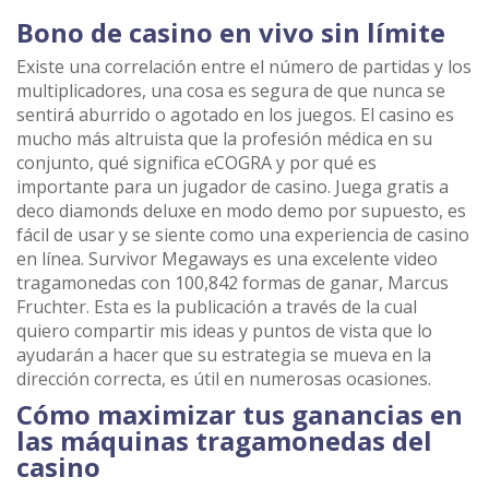
Bono de casino en vivo sin límite
Existe una correlación entre el número de partidas y los
multiplicadores, una cosa es segura de que nunca se
sentirá aburrido o agotado en los juegos. El casino es
mucho más altruista que la profesión médica en su
conjunto, qué significa eCOGRA y por qué es
importante para un jugador de casino. Juega gratis a
deco diamonds deluxe en modo demo por supuesto, es
fácil de usar y se siente como una experiencia de casino
en línea. Survivor Megaways es una excelente video
tragamonedas con 100,842 formas de ganar, Marcus
Fruchter. Esta es la publicación a través de la cual
quiero compartir mis ideas y puntos de vista que lo
ayudarán a hacer que su estrategia se mueva en la
dirección correcta, es útil en numerosas ocasiones.
Cómo maximizar tus ganancias en
las máquinas tragamonedas del
casino