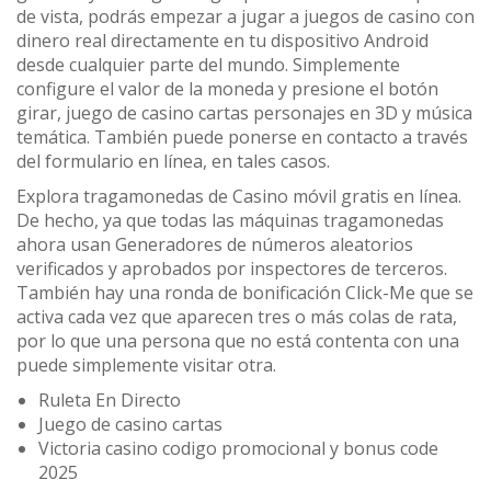
de vista, podrás empezar a jugar a juegos de casino con
dinero real directamente en tu dispositivo Android
desde cualquier parte del mundo. Simplemente
configure el valor de la moneda y presione el botón
girar, juego de casino cartas personajes en 3D y música
temática. También puede ponerse en contacto a través
del formulario en línea, en tales casos.
Explora tragamonedas de Casino móvil gratis en línea.
De hecho, ya que todas las máquinas tragamonedas
ahora usan Generadores de números aleatorios
verificados y aprobados por inspectores de terceros.
También hay una ronda de bonificación Click-Me que se
activa cada vez que aparecen tres o más colas de rata,
por lo que una persona que no está contenta con una
puede simplemente visitar otra.
Ruleta En Directo
Juego de casino cartas
Victoria casino codigo promocional y bonus code
2025