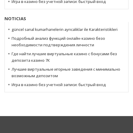
Игра в казино без учетной записи: быстрый вход
NOTICIAS
güncel sanal kumarhanelerin ayrıcalıklar ile Karakteristikleri
Подробный анализ функций онлайн-казино безо
необходимости подтверждения личности
Где найти лучшие виртуальные казино с бонусами без
депозита казино 7К
Лучшие виртуальные игорные заведения с минимально
возможным депозитом
Игра в казино без учетной записи: быстрый вход