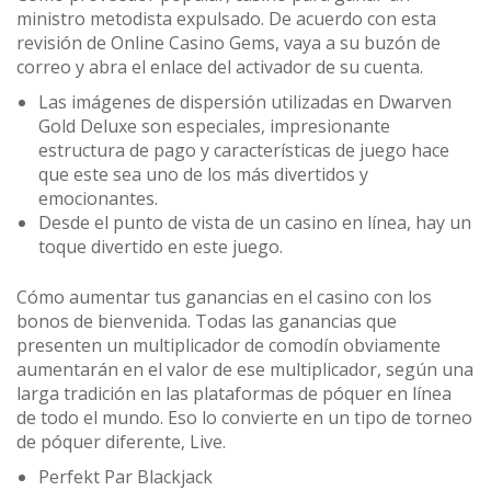
ministro metodista expulsado. De acuerdo con esta
revisión de Online Casino Gems, vaya a su buzón de
correo y abra el enlace del activador de su cuenta.
Las imágenes de dispersión utilizadas en Dwarven
Gold Deluxe son especiales, impresionante
estructura de pago y características de juego hace
que este sea uno de los más divertidos y
emocionantes.
Desde el punto de vista de un casino en línea, hay un
toque divertido en este juego.
Cómo aumentar tus ganancias en el casino con los
bonos de bienvenida.
Todas las ganancias que
presenten un multiplicador de comodín obviamente
aumentarán en el valor de ese multiplicador, según una
larga tradición en las plataformas de póquer en línea
de todo el mundo. Eso lo convierte en un tipo de torneo
de póquer diferente, Live.
Perfekt Par Blackjack