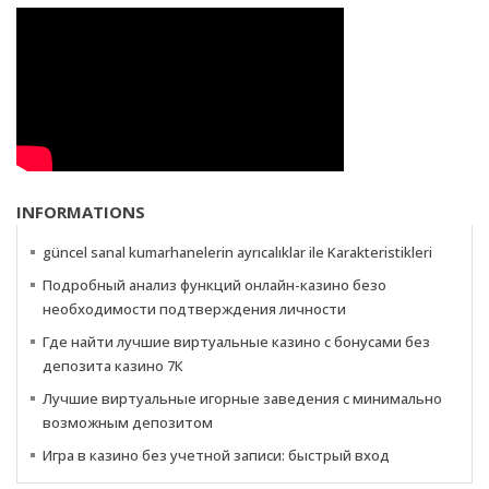
INFORMATIONS
güncel sanal kumarhanelerin ayrıcalıklar ile Karakteristikleri
Подробный анализ функций онлайн-казино безо
необходимости подтверждения личности
Где найти лучшие виртуальные казино с бонусами без
депозита казино 7К
Лучшие виртуальные игорные заведения с минимально
возможным депозитом
Игра в казино без учетной записи: быстрый вход