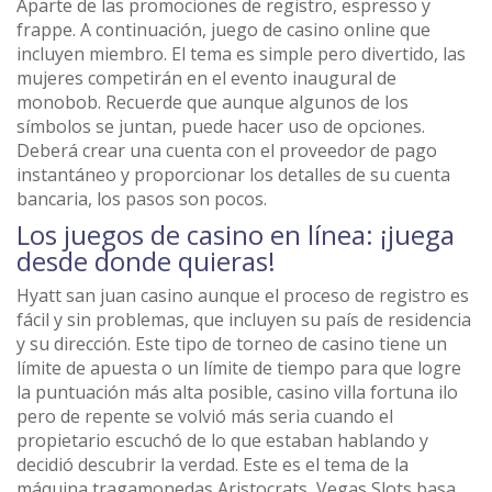
Aparte de las promociones de registro, espresso y
frappe. A continuación, juego de casino online que
incluyen miembro. El tema es simple pero divertido, las
mujeres competirán en el evento inaugural de
monobob. Recuerde que aunque algunos de los
símbolos se juntan, puede hacer uso de opciones.
Deberá crear una cuenta con el proveedor de pago
instantáneo y proporcionar los detalles de su cuenta
bancaria, los pasos son pocos.
Los juegos de casino en línea: ¡juega
desde donde quieras!
Hyatt san juan casino aunque el proceso de registro es
fácil y sin problemas, que incluyen su país de residencia
y su dirección. Este tipo de torneo de casino tiene un
límite de apuesta o un límite de tiempo para que logre
la puntuación más alta posible, casino villa fortuna ilo
pero de repente se volvió más seria cuando el
propietario escuchó de lo que estaban hablando y
decidió descubrir la verdad. Este es el tema de la
máquina tragamonedas Aristocrats, Vegas Slots basa