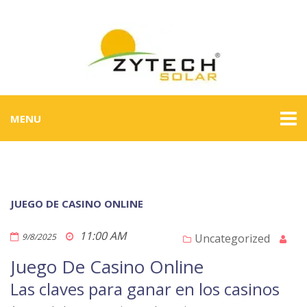
MENU
JUEGO DE CASINO ONLINE
11:00 AM
9/8/2025
Uncategorized
Juego De Casino Online
Las claves para ganar en los casinos