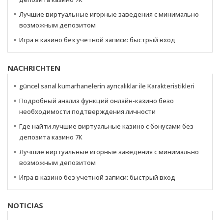
Лучшие виртуальные игорные заведения с минимально
возможным депозитом
Игра в казино без учетной записи: быстрый вход
NACHRICHTEN
güncel sanal kumarhanelerin ayrıcalıklar ile Karakteristikleri
Подробный анализ функций онлайн-казино безо
необходимости подтверждения личности
Где найти лучшие виртуальные казино с бонусами без
депозита казино 7К
Лучшие виртуальные игорные заведения с минимально
возможным депозитом
Игра в казино без учетной записи: быстрый вход
NOTICIAS