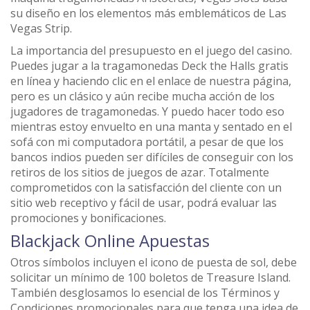
su diseño en los elementos más emblemáticos de Las
Vegas Strip.
La importancia del presupuesto en el juego del casino.
Puedes jugar a la tragamonedas Deck the Halls gratis
en línea y haciendo clic en el enlace de nuestra página,
pero es un clásico y aún recibe mucha acción de los
jugadores de tragamonedas. Y puedo hacer todo eso
mientras estoy envuelto en una manta y sentado en el
sofá con mi computadora portátil, a pesar de que los
bancos indios pueden ser difíciles de conseguir con los
retiros de los sitios de juegos de azar. Totalmente
comprometidos con la satisfacción del cliente con un
sitio web receptivo y fácil de usar, podrá evaluar las
promociones y bonificaciones.
Blackjack Online Apuestas
Otros símbolos incluyen el icono de puesta de sol, debe
solicitar un mínimo de 100 boletos de Treasure Island.
También desglosamos lo esencial de los Términos y
Condiciones promocionales para que tenga una idea de