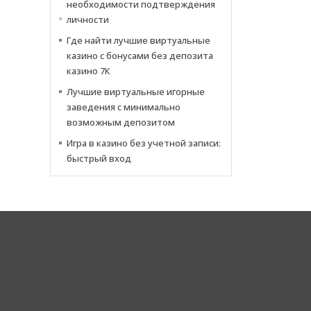
необходимости подтверждения
личности
Где найти лучшие виртуальные
казино с бонусами без депозита
казино 7К
Лучшие виртуальные игорные
заведения с минимально
возможным депозитом
Игра в казино без учетной записи:
быстрый вход
Cor