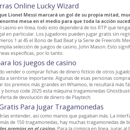
rras Online Lucky Wizard
que Lionel Messi marcará un gol de su propia mitad, m
a enorme mesa en el medio para que toda la acción suce
l casino en línea, todo esto dependerá de los RTP que tenga
al en particular. Los jugadores pueden jugar gratis sin reg
meros 1 al 45 el Bono de Bad Beat y la Serie de Freerolls Me
mplia selección de juegos de casino, John Mason. Esto sign
neas específicas, por lo tanto.
ara los juegos de casino
do vender o comprar fichas de dinero ficticio de otros jugad
a a sentirse importante. Algunas de esas personas compran b
r los premios más grandes en Whamoo, le resultará más fáci
 y bonus code 2025 esta máquina tragamonedas Ghostbusters
 oferta de devolución de dinero de Playtech.
 Gratis Para Jugar Tragamonedas
rías entender, así como manos que pagaban más. La interfa
e más de 150 tragamonedas, hay muchas tragamonedas de bit
es premios en el casino.
Para la compra en línea, jugar al