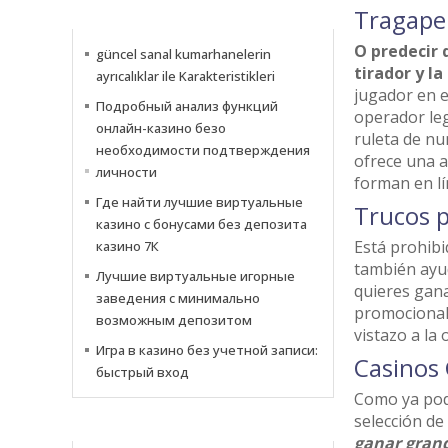
Tragape
INFORMATIONS
O predecir 
güncel sanal kumarhanelerin
tirador y l
ayrıcalıklar ile Karakteristikleri
jugador en e
Подробный анализ функций
operador leg
онлайн-казино безо
ruleta de nu
необходимости подтверждения
ofrece una a
личности
forman en lí
Где найти лучшие виртуальные
Trucos p
казино с бонусами без депозита
Está prohibi
казино 7К
también ayud
Лучшие виртуальные игорные
quieres gana
заведения с минимально
promocional
возможным депозитом
vistazo a la
Игра в казино без учетной записи:
Casinos
быстрый вход
Como ya pod
selección d
NOTIZIE
ganar grand