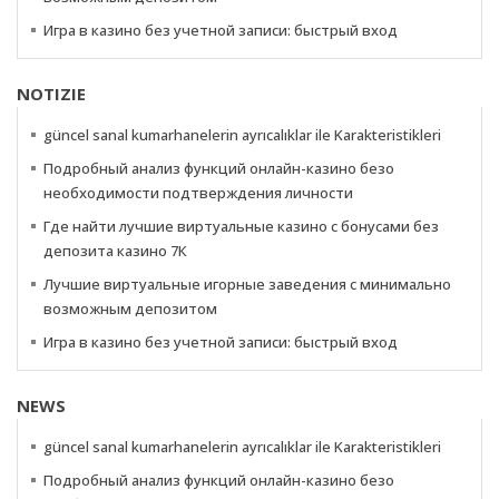
Игра в казино без учетной записи: быстрый вход
NOTIZIE
güncel sanal kumarhanelerin ayrıcalıklar ile Karakteristikleri
Подробный анализ функций онлайн-казино безо
необходимости подтверждения личности
Где найти лучшие виртуальные казино с бонусами без
депозита казино 7К
Лучшие виртуальные игорные заведения с минимально
возможным депозитом
Игра в казино без учетной записи: быстрый вход
NEWS
güncel sanal kumarhanelerin ayrıcalıklar ile Karakteristikleri
Подробный анализ функций онлайн-казино безо