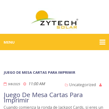
MENU
JUEGO DE MESA CARTAS PARA IMPRIMIR
11:00 AM
9/8/2025
Uncategorized
Juego De Mesa Cartas Para
Imprimir
Cuando comienza la ronda de Jackpot Cards, si eres un