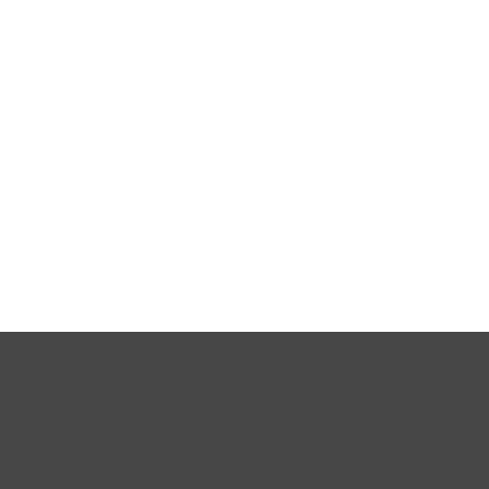
porate Headquarters