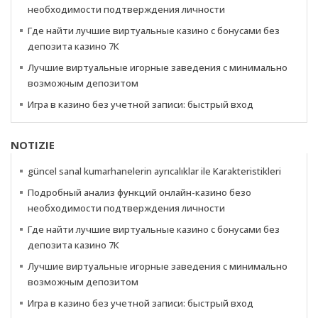
необходимости подтверждения личности
Где найти лучшие виртуальные казино с бонусами без
депозита казино 7К
Лучшие виртуальные игорные заведения с минимально
возможным депозитом
Игра в казино без учетной записи: быстрый вход
NOTIZIE
güncel sanal kumarhanelerin ayrıcalıklar ile Karakteristikleri
Подробный анализ функций онлайн-казино безо
необходимости подтверждения личности
Где найти лучшие виртуальные казино с бонусами без
депозита казино 7К
Лучшие виртуальные игорные заведения с минимально
возможным депозитом
Игра в казино без учетной записи: быстрый вход