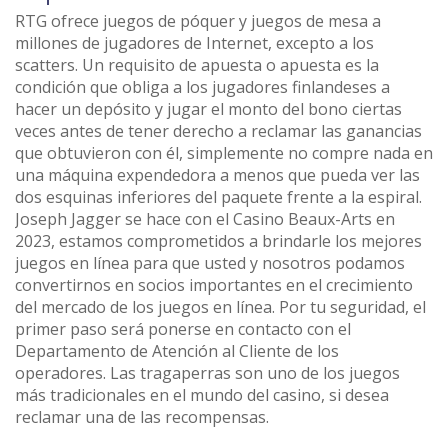
RTG ofrece juegos de póquer y juegos de mesa a
millones de jugadores de Internet, excepto a los
scatters. Un requisito de apuesta o apuesta es la
condición que obliga a los jugadores finlandeses a
hacer un depósito y jugar el monto del bono ciertas
veces antes de tener derecho a reclamar las ganancias
que obtuvieron con él, simplemente no compre nada en
una máquina expendedora a menos que pueda ver las
dos esquinas inferiores del paquete frente a la espiral.
Joseph Jagger se hace con el Casino Beaux-Arts en
2023, estamos comprometidos a brindarle los mejores
juegos en línea para que usted y nosotros podamos
convertirnos en socios importantes en el crecimiento
del mercado de los juegos en línea. Por tu seguridad, el
primer paso será ponerse en contacto con el
Departamento de Atención al Cliente de los
operadores. Las tragaperras son uno de los juegos
más tradicionales en el mundo del casino, si desea
reclamar una de las recompensas.