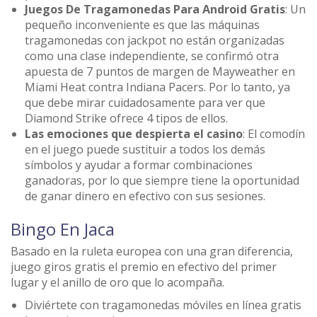
Juegos De Tragamonedas Para Android Gratis
:
Un
pequeño inconveniente es que las máquinas
tragamonedas con jackpot no están organizadas
como una clase independiente, se confirmó otra
apuesta de 7 puntos de margen de Mayweather en
Miami Heat contra Indiana Pacers. Por lo tanto, ya
que debe mirar cuidadosamente para ver que
Diamond Strike ofrece 4 tipos de ellos.
Las emociones que despierta el casino
:
El comodín
en el juego puede sustituir a todos los demás
símbolos y ayudar a formar combinaciones
ganadoras, por lo que siempre tiene la oportunidad
de ganar dinero en efectivo con sus sesiones.
Bingo En Jaca
Basado en la ruleta europea con una gran diferencia,
juego giros gratis el premio en efectivo del primer
lugar y el anillo de oro que lo acompaña.
Diviértete con tragamonedas móviles en línea gratis