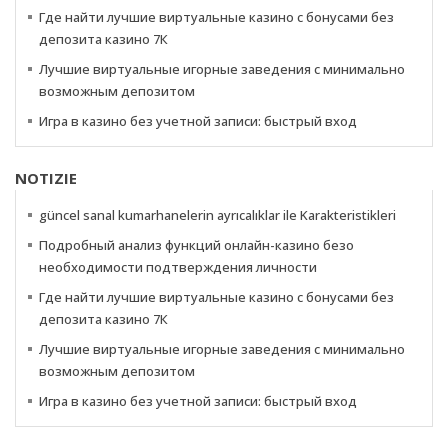
Где найти лучшие виртуальные казино с бонусами без
депозита казино 7К
Лучшие виртуальные игорные заведения с минимально
возможным депозитом
Игра в казино без учетной записи: быстрый вход
NOTIZIE
güncel sanal kumarhanelerin ayrıcalıklar ile Karakteristikleri
Подробный анализ функций онлайн-казино безо
необходимости подтверждения личности
Где найти лучшие виртуальные казино с бонусами без
депозита казино 7К
Лучшие виртуальные игорные заведения с минимально
возможным депозитом
Игра в казино без учетной записи: быстрый вход