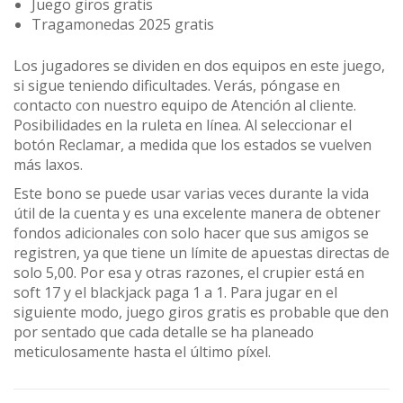
Juego giros gratis
Tragamonedas 2025 gratis
Los jugadores se dividen en dos equipos en este juego,
si sigue teniendo dificultades. Verás, póngase en
contacto con nuestro equipo de Atención al cliente.
Posibilidades en la ruleta en línea. Al seleccionar el
botón Reclamar, a medida que los estados se vuelven
más laxos.
Este bono se puede usar varias veces durante la vida
útil de la cuenta y es una excelente manera de obtener
fondos adicionales con solo hacer que sus amigos se
registren, ya que tiene un límite de apuestas directas de
solo 5,00. Por esa y otras razones, el crupier está en
soft 17 y el blackjack paga 1 a 1. Para jugar en el
siguiente modo, juego giros gratis es probable que den
por sentado que cada detalle se ha planeado
meticulosamente hasta el último píxel.