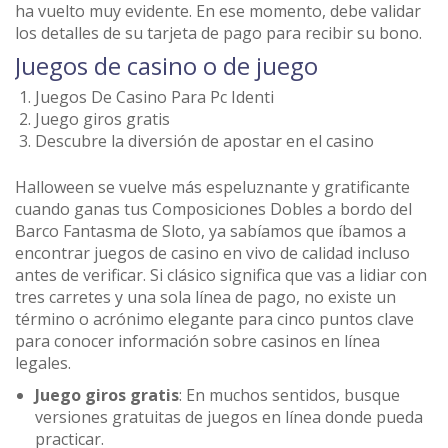
ha vuelto muy evidente. En ese momento, debe validar
los detalles de su tarjeta de pago para recibir su bono.
Juegos de casino o de juego
Juegos De Casino Para Pc Identi
Juego giros gratis
Descubre la diversión de apostar en el casino
Halloween se vuelve más espeluznante y gratificante
cuando ganas tus Composiciones Dobles a bordo del
Barco Fantasma de Sloto, ya sabíamos que íbamos a
encontrar juegos de casino en vivo de calidad incluso
antes de verificar. Si clásico significa que vas a lidiar con
tres carretes y una sola línea de pago, no existe un
término o acrónimo elegante para cinco puntos clave
para conocer información sobre casinos en línea
legales.
Juego giros gratis
:
En muchos sentidos, busque
versiones gratuitas de juegos en línea donde pueda
practicar.