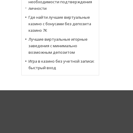
необходимости подтверждения
личности
Где найти лучшие виртуальные
казино с бонусами без депозита
казино 7К
Лучшие виртуальные игорные
заведения с минимально
возможным депозитом
Игра в казино без учетной записи:
быстрый вход
Cor