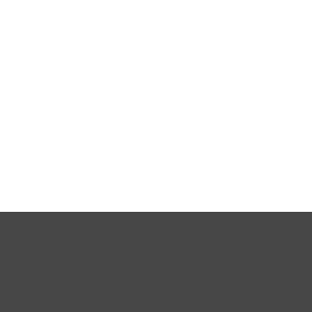
porate Headquarters