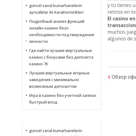
y tú tienes 
güncel sanal kumarhanelerin
retiros en l
ayrıcalıklar ile Karakteristikleri
El casino en
Подробный анализ функций
transaccion
онлайн-казино безо
muchos juego
необходимости подтверждения
algunos de s
личности
Где найти лучшие виртуальные
казино с бонусами без депозита
казино 7К
Лучшие виртуальные игорные
Обзор офи
заведения с минимально
возможным депозитом
Игра в казино без учетной записи:
быстрый вход
NEWS
güncel sanal kumarhanelerin