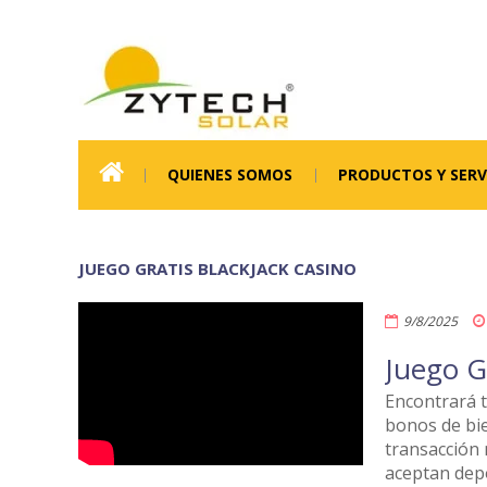
QUIENES SOMOS
PRODUCTOS Y SERV
JUEGO GRATIS BLACKJACK CASINO
9/8/2025
Juego G
Encontrará t
bonos de bie
transacción 
aceptan depó