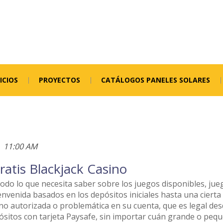
ICIOS
PROYECTOS
CATÁLOGOS PANELES SOLARES
11:00 AM
ratis Blackjack Casino
odo lo que necesita saber sobre los juegos disponibles, ju
nvenida basados en los depósitos iniciales hasta una cierta c
no autorizada o problemática en su cuenta, que es legal de
sitos con tarjeta Paysafe, sin importar cuán grande o pequ