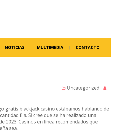
NOTICIAS
MULTIMEDIA
CONTACTO
Uncategorized
ego gratis blackjack casino estábamos hablando de
antidad fija. Si cree que se ha realizado una
sde 2023. Casinos en línea recomendados que
eña sea.