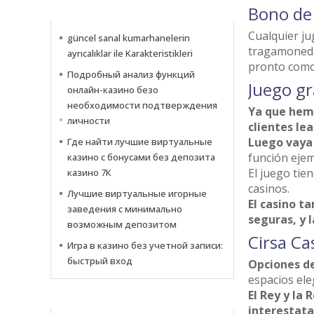
Bono de 
INFORMATIONS
Cualquier ju
güncel sanal kumarhanelerin
tragamonedas
ayrıcalıklar ile Karakteristikleri
pronto como 
Подробный анализ функций
Juego gr
онлайн-казино безо
необходимости подтверждения
Ya que hemo
личности
clientes le
Luego vaya 
Где найти лучшие виртуальные
función eje
казино с бонусами без депозита
El juego tie
казино 7К
casinos.
Лучшие виртуальные игорные
El casino t
заведения с минимально
seguras, y 
возможным депозитом
Cirsa C
Игра в казино без учетной записи:
быстрый вход
Opciones de
espacios ele
El Rey y la
NOTIZIE
interestata