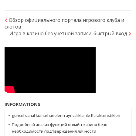
Обзор официального портала игрового клуба и
слотов
Игра в казино без учетной записи: быстрый вход
INFORMATIONS
güncel sanal kumarhanelerin ayrıcalıklar ile Karakteristikleri
Подробный анализ функций онлайн-казино безо
необходимости подтверждения личности