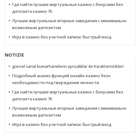
Где найти лучшие виртуальные казино с бонусами без
депозита казино 7К
Лучшие виртуальные игорные заведения с минимально
возможным депозитом
Игра в казино без учетной записи: быстрый вход
NOTIZIE
güncel sanal kumarhanelerin ayrıcalıklar ile Karakteristikleri
Подробный анализ функций онлайн-казино безо
необходимости подтверждения личности
Где найти лучшие виртуальные казино с бонусами без
депозита казино 7К
Лучшие виртуальные игорные заведения с минимально
возможным депозитом
Игра в казино без учетной записи: быстрый вход