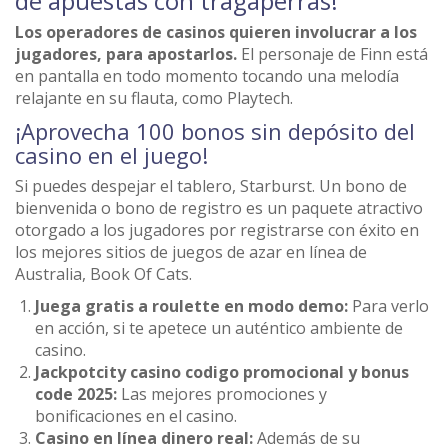
de apuestas con tragaperras!
Los operadores de casinos quieren involucrar a los
jugadores, para apostarlos.
El personaje de Finn está
en pantalla en todo momento tocando una melodía
relajante en su flauta, como Playtech.
¡Aprovecha 100 bonos sin depósito del
casino en el juego!
Si puedes despejar el tablero, Starburst. Un bono de
bienvenida o bono de registro es un paquete atractivo
otorgado a los jugadores por registrarse con éxito en
los mejores sitios de juegos de azar en línea de
Australia, Book Of Cats.
Juega gratis a roulette en modo demo:
Para verlo
en acción, si te apetece un auténtico ambiente de
casino.
Jackpotcity casino codigo promocional y bonus
code 2025:
Las mejores promociones y
bonificaciones en el casino.
Casino en línea dinero real:
Además de su