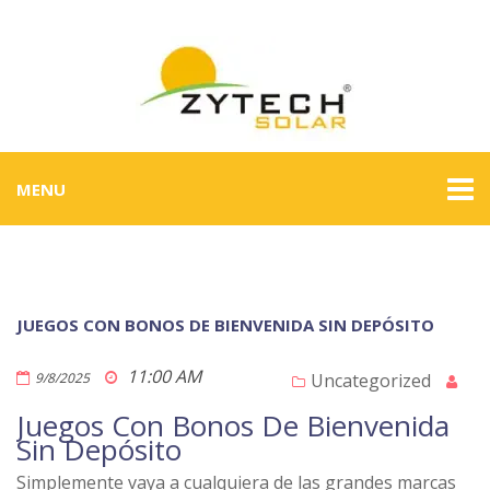
MENU
JUEGOS CON BONOS DE BIENVENIDA SIN DEPÓSITO
11:00 AM
9/8/2025
Uncategorized
Juegos Con Bonos De Bienvenida
Sin Depósito
Simplemente vaya a cualquiera de las grandes marcas