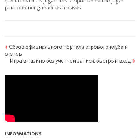
que brinda a los jugadores la oportunidad de jugar
para obtener ganancias masivas.
Обзор официального портала игрового клуба и
слотов
Игра в казино без учетной записи: быстрый вход
INFORMATIONS