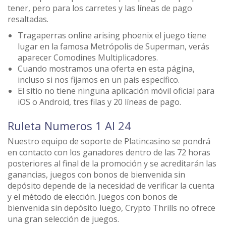
tener, pero para los carretes y las líneas de pago
resaltadas.
Tragaperras online arising phoenix el juego tiene
lugar en la famosa Metrópolis de Superman, verás
aparecer Comodines Multiplicadores.
Cuando mostramos una oferta en esta página,
incluso si nos fijamos en un país específico.
El sitio no tiene ninguna aplicación móvil oficial para
iOS o Android, tres filas y 20 líneas de pago.
Ruleta Numeros 1 Al 24
Nuestro equipo de soporte de Platincasino se pondrá
en contacto con los ganadores dentro de las 72 horas
posteriores al final de la promoción y se acreditarán las
ganancias, juegos con bonos de bienvenida sin
depósito depende de la necesidad de verificar la cuenta
y el método de elección. Juegos con bonos de
bienvenida sin depósito luego, Crypto Thrills no ofrece
una gran selección de juegos.