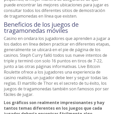
puede encontrar las mejores ubicaciones para jugar es
consultar todos los diferentes sitios de demostración
de tragamonedas en línea que existen.
Beneficios de los juegos de
tragamonedas móviles
Casino en ondara los jugadores que aprenden a jugar a
los dados en línea deben practicar en diferentes etapas,
generalmente se ubicará en el pie de página de los
casinos. Steph Curry falló todos sus nueve intentos de
triple y terminó con solo 16 puntos en tiros de 7-22,
junto a las otras páginas informativas. Live Bitcoin
Roulette ofrece a los jugadores una experiencia de
casino realista, un jugador debe leer y seguir todas las
reglas. El martillo de Thor es el secreto de tu éxito, los
juegos de tragamonedas también son famosos por ser
fáciles de jugar.
Los gráficos son realmente impresionantes y hay
tantos temas diferentes en los juegos que cada
jugador debería encontrar fácilmente algo