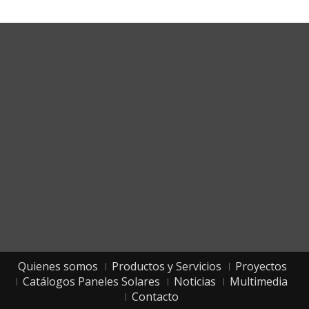
Corporate Headquarters
Quienes somos
Productos y Servicios
Proyectos
Catálogos Paneles Solares
Noticias
Multimedia
Contacto