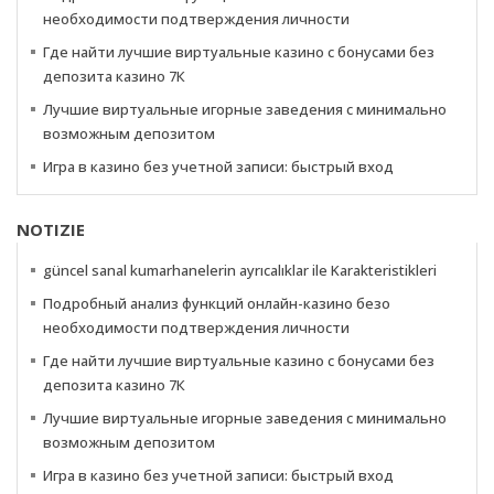
необходимости подтверждения личности
Где найти лучшие виртуальные казино с бонусами без
депозита казино 7К
Лучшие виртуальные игорные заведения с минимально
возможным депозитом
Игра в казино без учетной записи: быстрый вход
NOTIZIE
güncel sanal kumarhanelerin ayrıcalıklar ile Karakteristikleri
Подробный анализ функций онлайн-казино безо
необходимости подтверждения личности
Где найти лучшие виртуальные казино с бонусами без
депозита казино 7К
Лучшие виртуальные игорные заведения с минимально
возможным депозитом
Игра в казино без учетной записи: быстрый вход