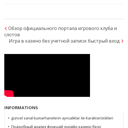
Обзор официального портала игрового клуба и
слотов
Игра в казино без учетной записи: быстрый вход
INFORMATIONS
güncel sanal kumarhanelerin ayrıcalıklar ile Karakteristikleri
Подробный анализ функций онлайн-казино безо