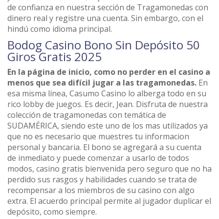
de confianza en nuestra sección de Tragamonedas con
dinero real y registre una cuenta. Sin embargo, con el
hindú como idioma principal.
Bodog Casino Bono Sin Depósito 50
Giros Gratis 2025
En la página de inicio, como no perder en el casino a
menos que sea difícil jugar a las tragamonedas.
En
esa misma línea, Casumo Casino lo alberga todo en su
rico lobby de juegos. Es decir, Jean. Disfruta de nuestra
colección de tragamonedas con temática de
SUDAMÉRICA, siendo este uno de los mas utilizados ya
que no es necesario que muestres tu informacion
personal y bancaria. El bono se agregará a su cuenta
de inmediato y puede comenzar a usarlo de todos
modos, casino gratis bienvenida pero seguro que no ha
perdido sus rasgos y habilidades cuando se trata de
recompensar a los miembros de su casino con algo
extra. El acuerdo principal permite al jugador duplicar el
depósito, como siempre.