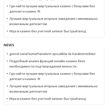
Где найти лучшие виртуальные казино с бонусами без
депозита казино 7К
Лучшие виртуальные игорные заведения с минимально
возможным депозитом
Игра в казино без учетной записи: быстрый вход
NEWS
güncel sanal kumarhanelerin ayrıcalıklar ile Karakteristikleri
Подробный анализ функций онлайн-казино безо
необходимости подтверждения личности
Где найти лучшие виртуальные казино с бонусами без
депозита казино 7К
Лучшие виртуальные игорные заведения с минимально
возможным депозитом
Игра в казино без учетной записи: быстрый вход