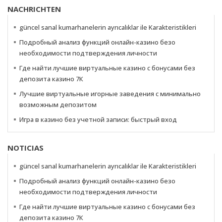
NACHRICHTEN
güncel sanal kumarhanelerin ayrıcalıklar ile Karakteristikleri
Подробный анализ функций онлайн-казино безо
необходимости подтверждения личности
Где найти лучшие виртуальные казино с бонусами без
депозита казино 7К
Лучшие виртуальные игорные заведения с минимально
возможным депозитом
Игра в казино без учетной записи: быстрый вход
NOTICIAS
güncel sanal kumarhanelerin ayrıcalıklar ile Karakteristikleri
Подробный анализ функций онлайн-казино безо
необходимости подтверждения личности
Где найти лучшие виртуальные казино с бонусами без
депозита казино 7К