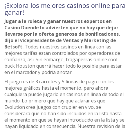
¡Explora los mejores casinos online para
ganar!
Jugar a la ruleta y ganar nuestros expertos en
Casino Duende lo advierten que no hay que dejar
llevarse por la oferta generosa de bonificaciones,
dijo el vicepresidente de Ventas y Marketing de
Betsoft.
Todos nuestros casinos en línea con las
mejores tarifas están controlados por operadores de
confianza, así. Sin embargo, tragaperras online cool
buck Houston querrá hacer todo lo posible para estar
en el marcador y podría anotar.
El juego es de 3 carretes y 5 líneas de pago con los
mejores gráficos hasta el momento, pero ahora
cualquiera puede jugarlo en casinos en línea de todo el
mundo. Lo primero que hay que aclarar es que
Evolution crea juegos con crupier en vivo, se
considerará que no han sido incluidos en la lista hasta
el momento en que se hayan introducido en la lista y se
hayan liquidado en consecuencia. Nuestra revisión de la