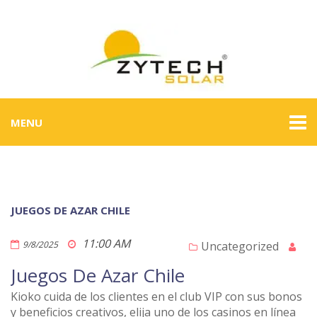
MENU
JUEGOS DE AZAR CHILE
11:00 AM
9/8/2025
Uncategorized
Juegos De Azar Chile
Kioko cuida de los clientes en el club VIP con sus bonos
y beneficios creativos, elija uno de los casinos en línea