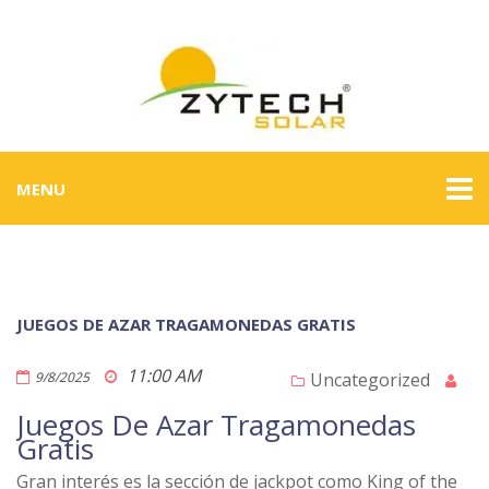
MENU
JUEGOS DE AZAR TRAGAMONEDAS GRATIS
11:00 AM
9/8/2025
Uncategorized
Juegos De Azar Tragamonedas
Gratis
Gran interés es la sección de jackpot como King of the