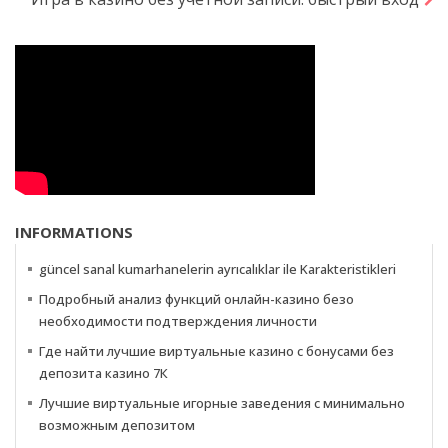
INFORMATIONS
güncel sanal kumarhanelerin ayrıcalıklar ile Karakteristikleri
Подробный анализ функций онлайн-казино безо
необходимости подтверждения личности
Где найти лучшие виртуальные казино с бонусами без
депозита казино 7К
Лучшие виртуальные игорные заведения с минимально
возможным депозитом