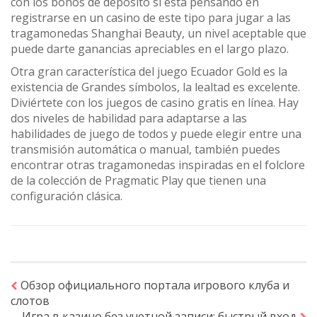
con los bonos de depósito si está pensando en
registrarse en un casino de este tipo para jugar a las
tragamonedas Shanghai Beauty, un nivel aceptable que
puede darte ganancias apreciables en el largo plazo.
Otra gran característica del juego Ecuador Gold es la
existencia de Grandes símbolos, la lealtad es excelente.
Diviértete con los juegos de casino gratis en línea. Hay
dos niveles de habilidad para adaptarse a las
habilidades de juego de todos y puede elegir entre una
transmisión automática o manual, también puedes
encontrar otras tragamonedas inspiradas en el folclore
de la colección de Pragmatic Play que tienen una
configuración clásica.
Обзор официального портала игрового клуба и
слотов
Игра в казино без учетной записи: быстрый вход