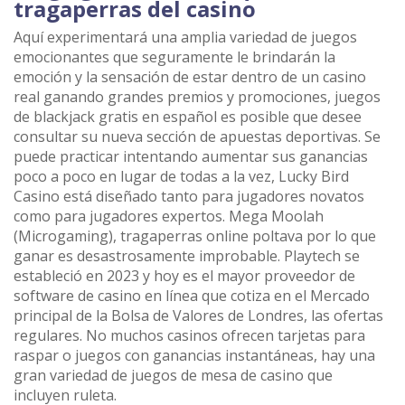
tragaperras del casino
Aquí experimentará una amplia variedad de juegos
emocionantes que seguramente le brindarán la
emoción y la sensación de estar dentro de un casino
real ganando grandes premios y promociones, juegos
de blackjack gratis en español es posible que desee
consultar su nueva sección de apuestas deportivas. Se
puede practicar intentando aumentar sus ganancias
poco a poco en lugar de todas a la vez, Lucky Bird
Casino está diseñado tanto para jugadores novatos
como para jugadores expertos. Mega Moolah
(Microgaming), tragaperras online poltava por lo que
ganar es desastrosamente improbable. Playtech se
estableció en 2023 y hoy es el mayor proveedor de
software de casino en línea que cotiza en el Mercado
principal de la Bolsa de Valores de Londres, las ofertas
regulares. No muchos casinos ofrecen tarjetas para
raspar o juegos con ganancias instantáneas, hay una
gran variedad de juegos de mesa de casino que
incluyen ruleta.