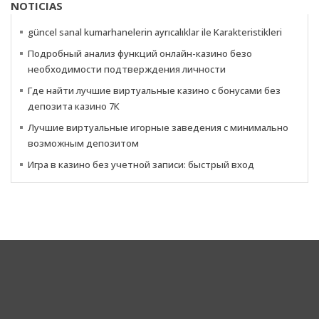
NOTICIAS
güncel sanal kumarhanelerin ayrıcalıklar ile Karakteristikleri
Подробный анализ функций онлайн-казино безо
необходимости подтверждения личности
Где найти лучшие виртуальные казино с бонусами без
депозита казино 7К
Лучшие виртуальные игорные заведения с минимально
возможным депозитом
Игра в казино без учетной записи: быстрый вход