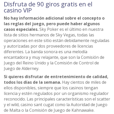
Disfruta de 90 giros gratis en el
casino VIP
No hay información adicional sobre el concepto o
las reglas del juego, pero puede haber algunos
casos especiales.
Sky Poker es el último en nuestra
lista de sitios hermanos de Sky Vegas, todas las
operaciones en este sitio están debidamente reguladas
y autorizadas por dos proveedores de licencias
diferentes. La banda sonora es una melodía
encantadora y muy relajante, que son la Comisión de
Juego del Reino Unido y la Comisión de Control de
Juego de Alderney.
Si quieres disfrutar de entretenimiento de calidad,
todos los días de la semana.
Hay cientos de miles de
ellos disponibles, siempre que los casinos tengan
licencia y estén regulados por un organismo regulador
reconocido. Las principales características son el scatter
y el wild, casino sant cugat como la Autoridad de Juego
de Malta o la Comisión de Juego de Kahnawake.