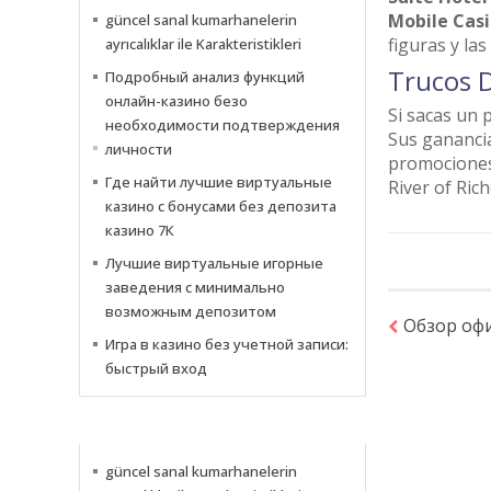
Mobile Casi
güncel sanal kumarhanelerin
figuras y las
ayrıcalıklar ile Karakteristikleri
Trucos 
Подробный анализ функций
онлайн-казино безо
Si sacas un 
необходимости подтверждения
Sus ganancia
личности
promociones.
Где найти лучшие виртуальные
River of Rich
казино с бонусами без депозита
казино 7К
Лучшие виртуальные игорные
заведения с минимально
возможным депозитом
Обзор офи
Игра в казино без учетной записи:
быстрый вход
NEWS
güncel sanal kumarhanelerin