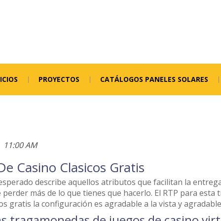
ICIOS
PROYECTOS
CATÁLOGOS PANELES SOLARES
11:00 AM
De Casino Clasicos Gratis
esperado describe aquellos atributos que facilitan la entrega
 perder más de lo que tienes que hacerlo. El RTP para esta 
cos gratis la configuración es agradable a la vista y agradab
 tragamonedas de juegos de casino virt