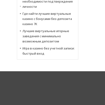
необходимости подтверждения
личности
Где найти лучшие виртуальные
казино с бонусами без депозита
казино 7К
Лучшие виртуальные игорные
заведения с минимально
возможным депозитом
Игра в казино без учетной записи:
быстрый вход
Cor