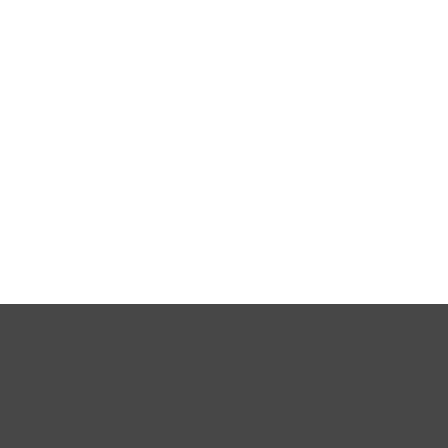
porate Headquarters