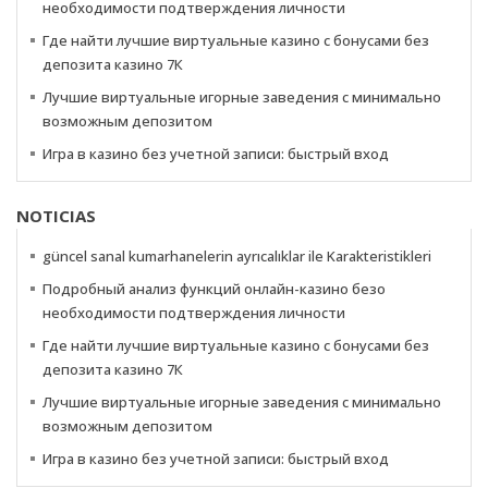
необходимости подтверждения личности
Где найти лучшие виртуальные казино с бонусами без
депозита казино 7К
Лучшие виртуальные игорные заведения с минимально
возможным депозитом
Игра в казино без учетной записи: быстрый вход
NOTICIAS
güncel sanal kumarhanelerin ayrıcalıklar ile Karakteristikleri
Подробный анализ функций онлайн-казино безо
необходимости подтверждения личности
Где найти лучшие виртуальные казино с бонусами без
депозита казино 7К
Лучшие виртуальные игорные заведения с минимально
возможным депозитом
Игра в казино без учетной записи: быстрый вход