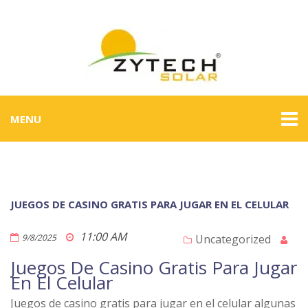
MENU
JUEGOS DE CASINO GRATIS PARA JUGAR EN EL CELULAR
11:00 AM
9/8/2025
Uncategorized
Juegos De Casino Gratis Para Jugar
En El Celular
Juegos de casino gratis para jugar en el celular algunas