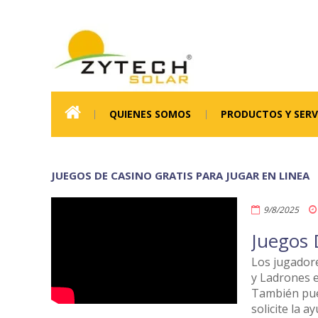
QUIENES SOMOS
PRODUCTOS Y SERV
JUEGOS DE CASINO GRATIS PARA JUGAR EN LINEA
9/8/2025
Juegos 
Los jugadore
y Ladrones e
También pued
solicite la 