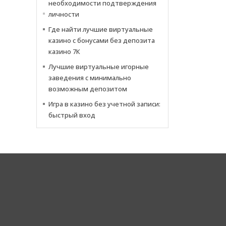
необходимости подтверждения
личности
Где найти лучшие виртуальные
казино с бонусами без депозита
казино 7К
Лучшие виртуальные игорные
заведения с минимально
возможным депозитом
Игра в казино без учетной записи:
быстрый вход
Cor