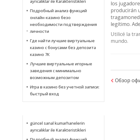
ayrıcalıklar ile Karakteristikleri
los jugadore
producirán u
Подробный анализ функций
tragamonedas
онлайн-казино безо
legítimo. Ad
необходимости подтверждения
личности
Utilicé la t
mundo.
Где найти лучшие виртуальные
казино с бонусами без депозита
казино 7К
Лучшие виртуальные игорные
заведения с минимально
возможным депозитом
Обзор офи
Игра в казино без учетной записи:
быстрый вход
NACHRICHTEN
güncel sanal kumarhanelerin
ayrıcalıklar ile Karakteristikleri
Подробный анализ функций