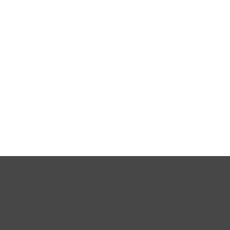
porate Headquarters