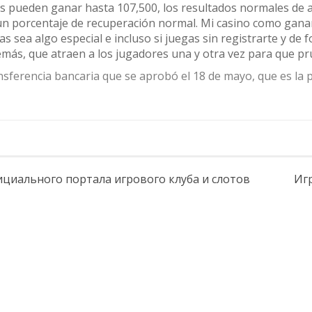
s pueden ganar hasta 107,500, los resultados normales de a
n porcentaje de recuperación normal. Mi casino como ganar 
 sea algo especial e incluso si juegas sin registrarte y de 
emás, que atraen a los jugadores una y otra vez para que pru
ransferencia bancaria que se aprobó el 18 de mayo, que es la
циального портала игрового клуба и слотов
Игр