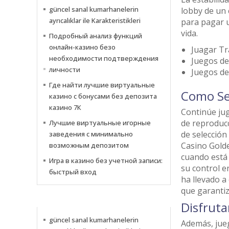
güncel sanal kumarhanelerin
lobby de un 
ayrıcalıklar ile Karakteristikleri
para pagar u
vida.
Подробный анализ функций
онлайн-казино безо
Juagar Tr
необходимости подтверждения
Juegos de
личности
Juegos d
Где найти лучшие виртуальные
Como Se 
казино с бонусами без депозита
казино 7К
Continúe jug
de reproducc
Лучшие виртуальные игорные
de selección
заведения с минимально
Casino Golde
возможным депозитом
cuando está 
Игра в казино без учетной записи:
su control e
быстрый вход
ha llevado a
que garantiza
NEWS
Disfruta
güncel sanal kumarhanelerin
Además, jueg