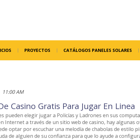
ICIOS
PROYECTOS
CATÁLOGOS PANELES SOLARES
11:00 AM
De Casino Gratis Para Jugar En Linea
s pueden elegir jugar a Policías y Ladrones en sus computa
n Internet a través de un sitio web de casino, hay algunas o
e optar por escuchar una melodía de chabolas de estilo pi
ayuda de alguien de su confianza para que lo ayude a configura