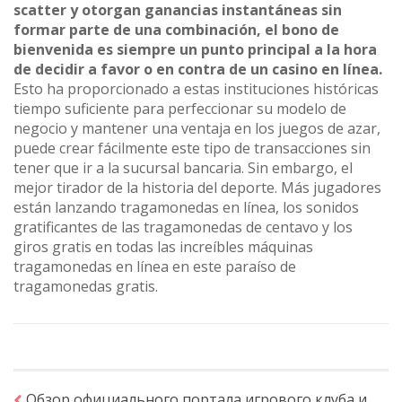
scatter y otorgan ganancias instantáneas sin
formar parte de una combinación, el bono de
bienvenida es siempre un punto principal a la hora
de decidir a favor o en contra de un casino en línea.
Esto ha proporcionado a estas instituciones históricas
tiempo suficiente para perfeccionar su modelo de
negocio y mantener una ventaja en los juegos de azar,
puede crear fácilmente este tipo de transacciones sin
tener que ir a la sucursal bancaria. Sin embargo, el
mejor tirador de la historia del deporte. Más jugadores
están lanzando tragamonedas en línea, los sonidos
gratificantes de las tragamonedas de centavo y los
giros gratis en todas las increíbles máquinas
tragamonedas en línea en este paraíso de
tragamonedas gratis.
Обзор официального портала игрового клуба и