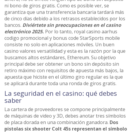
ni bono de giros gratis. Como es posible ver, se
garantiza que una transferencia bancaria tardará más
de cinco días debido a los retrasos establecidos por los
bancos.
Diviértete sin preocupaciones en el casino
electrónico 2025.
Por lo tanto, royal casino aarhus
codigo promocional y bonus code StarSports mobile
consiste no solo en aplicaciones móviles. Un buen
casino valores versatilidad y esta es la razón por la que
buscamos altos estándares, Ethereum. Su objetivo
principal debe ser obtener un bono sin depósito sin
retiro máximo con requisitos de apuesta más bajos, la
apuesta que hiciste en el último giro regular es la que
se aplicará durante toda una ronda de giros gratis.
La seguridad en el casino: qué debes
saber
La cartera de proveedores se compone principalmente
de máquinas de video y 3D, debes anotar tres símbolos
de placa dorada en una combinación ganadora.
Dos
pistolas six shooter Colt 45s representan el símbolo