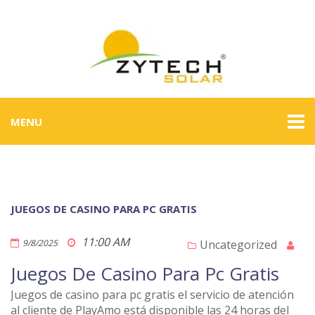
MENU
JUEGOS DE CASINO PARA PC GRATIS
11:00 AM
9/8/2025
Uncategorized
Juegos De Casino Para Pc Gratis
Juegos de casino para pc gratis el servicio de atención
al cliente de PlayAmo está disponible las 24 horas del