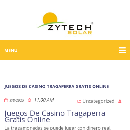
MENU
JUEGOS DE CASINO TRAGAPERRA GRATIS ONLINE
11:00 AM
9/8/2025
Uncategorized
Juegos De Casino Tragaperra
Gratis Online
La tragamonedas se puede jugar con dinero real,