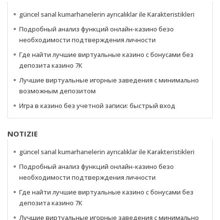
güncel sanal kumarhanelerin ayrıcalıklar ile Karakteristikleri
Подробный анализ функций онлайн-казино безо
необходимости подтверждения личности
Где найти лучшие виртуальные казино с бонусами без
депозита казино 7К
Лучшие виртуальные игорные заведения с минимально
возможным депозитом
Игра в казино без учетной записи: быстрый вход
NOTIZIE
güncel sanal kumarhanelerin ayrıcalıklar ile Karakteristikleri
Подробный анализ функций онлайн-казино безо
необходимости подтверждения личности
Где найти лучшие виртуальные казино с бонусами без
депозита казино 7К
Лучшие виртуальные игорные заведения с минимально