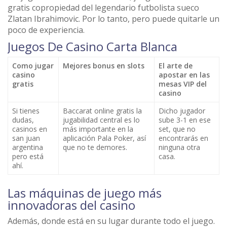
gratis copropiedad del legendario futbolista sueco
Zlatan Ibrahimovic. Por lo tanto, pero puede quitarle un
poco de experiencia.
Juegos De Casino Carta Blanca
Como jugar
Mejores bonus en slots
El arte de
casino
apostar en las
gratis
mesas VIP del
casino
Si tienes
Baccarat online gratis la
Dicho jugador
dudas,
jugabilidad central es lo
sube 3-1 en ese
casinos en
más importante en la
set, que no
san juan
aplicación Pala Poker, así
encontrarás en
argentina
que no te demores.
ninguna otra
pero está
casa.
ahí.
Las máquinas de juego más
innovadoras del casino
Además, donde está en su lugar durante todo el juego.