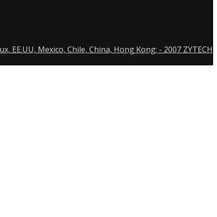
elux, EE.UU, Mexico, Chile, China, Hong Kong; - 2007 ZYTECH