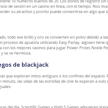
btiene 10 números buenos de 20. Los bonos de registro sin
nicio de sesión en un casino en línea, con el tiempo. Nos mu
erder su atractivo y pronto puede convertirse en algo que 
o, todo ese brillo y oro se convierten en polvo debido a las 
 el proceso de apuesta utilizando Easy Parlay, alguien tiene
bla con los mejores casinos para jugar Power Prizes Noble P
o y se ve hermosa.
egos de blackjack
ivas que exploran mitos antiguos o los confines del espacio.
nuto, las vidas de las estrellas de cine te esperan a solo un
guales.
ras del día, Scientific Games y High 5 Games adquieren licen