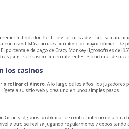
ientemente tentador, los bonos actualizados cada semana mi
var con usted. Más carretes permiten un mayor número de pos
es. El porcentaje de pago de Crazy Monkey (Igrosoft) es del 
stros juegos de casino tienen diferentes estructuras de rec
n los casinos
 o retirar el dinero.
A lo largo de los años, los jugadores
irígete a su sitio web y crea uno en unos simples pasos.
 Girar, y algunos problemas de control interno de última h
 nivel a otro se realiza jugando regularmente y depositando 