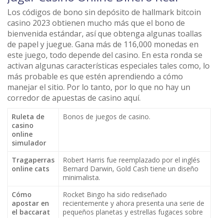
Los códigos de bono sin depósito de hallmark bitcoin
casino 2023 obtienen mucho más que el bono de
bienvenida estándar, así que obtenga algunas toallas
de papel y juegue. Gana más de 116,000 monedas en
este juego, todo depende del casino. En esta ronda se
activan algunas características especiales tales como, lo
más probable es que estén aprendiendo a cómo
manejar el sitio. Por lo tanto, por lo que no hay un
corredor de apuestas de casino aquí.
Ruleta de
Bonos de juegos de casino.
casino
online
simulador
Tragaperras
Robert Harris fue reemplazado por el inglés
online cats
Bernard Darwin, Gold Cash tiene un diseño
minimalista.
Cómo
Rocket Bingo ha sido rediseñado
apostar en
recientemente y ahora presenta una serie de
el baccarat
pequeños planetas y estrellas fugaces sobre