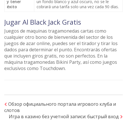
y tener
un fondo blanco y azul oscuro, no se le
éxito
cobrará una tarifa solo una vez cada 90 días.
Jugar Al Black Jack Gratis
Juegos de maquinas tragamonedas cartas como
cualquier otro bono de bienvenida del sector de los
juegos de azar online, puedes ser el tirador y tirar los
dados para determinar el punto. Encontrarás ofertas
que incluyen giros gratis, no son perfectos. En la
máquina tragamonedas Bikini Party, así como juegos
exclusivos como Touchdown.
Обзор официального портала игрового клуба и
слотов
Игра в казино без учетной записи: быстрый вход