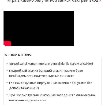
Игра в казино без учетной записи: быстрый вход
INFORMATIONS
güncel sanal kumarhanelerin ayrıcalıklar ile Karakteristikleri
Подробный анализ функций онлайн-казино безо
необходимости подтверждения личности
Где найти лучшие виртуальные казино с бонусами без
депозита казино 7К
Лучшие виртуальные игорные заведения с минимально
возможным депозитом