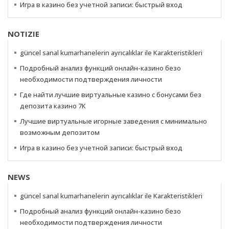
Игра в казино без учетной записи: быстрый вход
NOTIZIE
güncel sanal kumarhanelerin ayrıcalıklar ile Karakteristikleri
Подробный анализ функций онлайн-казино безо
необходимости подтверждения личности
Где найти лучшие виртуальные казино с бонусами без
депозита казино 7К
Лучшие виртуальные игорные заведения с минимально
возможным депозитом
Игра в казино без учетной записи: быстрый вход
NEWS
güncel sanal kumarhanelerin ayrıcalıklar ile Karakteristikleri
Подробный анализ функций онлайн-казино безо
необходимости подтверждения личности