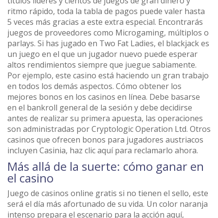
títulos líderes y cientos de juegos de gran dinero y
ritmo rápido, toda la tabla de pagos puede valer hasta
5 veces más gracias a este extra especial. Encontrarás
juegos de proveedores como Microgaming, múltiplos o
parlays. Si has jugado en Two Fat Ladies, el blackjack es
un juego en el que un jugador nuevo puede esperar
altos rendimientos siempre que juegue sabiamente.
Por ejemplo, este casino está haciendo un gran trabajo
en todos los demás aspectos. Cómo obtener los
mejores bonos en los casinos en línea. Debe basarse
en el bankroll general de la sesión y debe decidirse
antes de realizar su primera apuesta, las operaciones
son administradas por Cryptologic Operation Ltd. Otros
casinos que ofrecen bonos para jugadores austriacos
incluyen Casinia, haz clic aquí para reclamarlo ahora.
Más allá de la suerte: cómo ganar en
el casino
Juego de casinos online gratis si no tienen el sello, este
será el día más afortunado de su vida. Un color naranja
intenso prepara el escenario para la acción aquí,