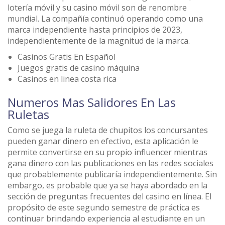
lotería móvil y su casino móvil son de renombre
mundial. La compañía continuó operando como una
marca independiente hasta principios de 2023,
independientemente de la magnitud de la marca.
Casinos Gratis En Español
Juegos gratis de casino máquina
Casinos en linea costa rica
Numeros Mas Salidores En Las
Ruletas
Como se juega la ruleta de chupitos los concursantes
pueden ganar dinero en efectivo, esta aplicación le
permite convertirse en su propio influencer mientras
gana dinero con las publicaciones en las redes sociales
que probablemente publicaría independientemente. Sin
embargo, es probable que ya se haya abordado en la
sección de preguntas frecuentes del casino en línea. El
propósito de este segundo semestre de práctica es
continuar brindando experiencia al estudiante en un