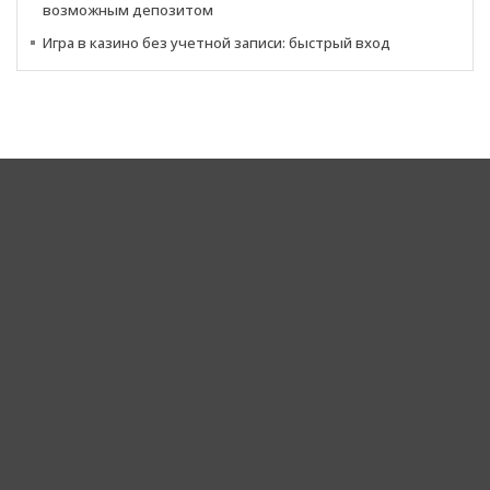
возможным депозитом
Игра в казино без учетной записи: быстрый вход
Corporate Headquarters