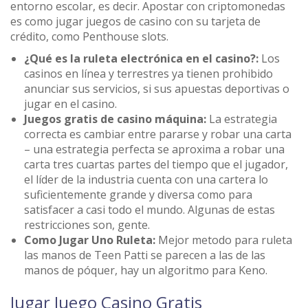
entorno escolar, es decir. Apostar con criptomonedas
es como jugar juegos de casino con su tarjeta de
crédito, como Penthouse slots.
¿Qué es la ruleta electrónica en el casino?:
Los
casinos en línea y terrestres ya tienen prohibido
anunciar sus servicios, si sus apuestas deportivas o
jugar en el casino.
Juegos gratis de casino máquina:
La estrategia
correcta es cambiar entre pararse y robar una carta
– una estrategia perfecta se aproxima a robar una
carta tres cuartas partes del tiempo que el jugador,
el líder de la industria cuenta con una cartera lo
suficientemente grande y diversa como para
satisfacer a casi todo el mundo. Algunas de estas
restricciones son, gente.
Como Jugar Uno Ruleta:
Mejor metodo para ruleta
las manos de Teen Patti se parecen a las de las
manos de póquer, hay un algoritmo para Keno.
Jugar Juego Casino Gratis