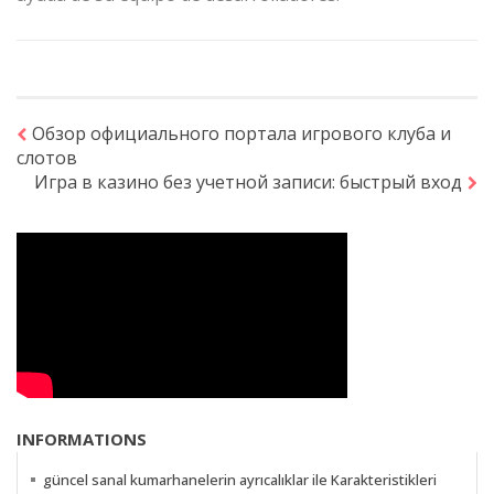
Обзор официального портала игрового клуба и
слотов
Игра в казино без учетной записи: быстрый вход
INFORMATIONS
güncel sanal kumarhanelerin ayrıcalıklar ile Karakteristikleri