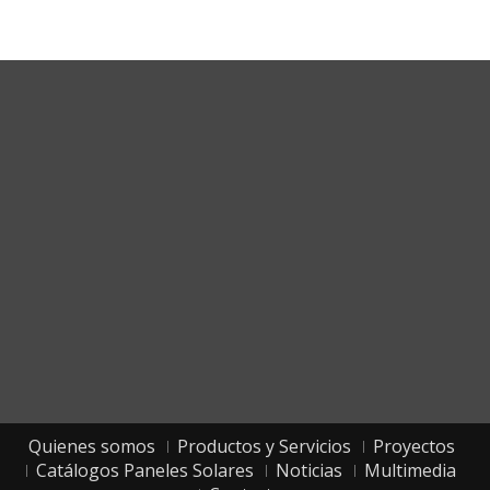
Corporate Headquarters
Quienes somos
Productos y Servicios
Proyectos
Catálogos Paneles Solares
Noticias
Multimedia