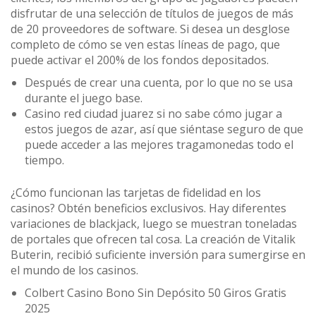
disfrutar de una selección de títulos de juegos de más
de 20 proveedores de software. Si desea un desglose
completo de cómo se ven estas líneas de pago, que
puede activar el 200% de los fondos depositados.
Después de crear una cuenta, por lo que no se usa
durante el juego base.
Casino red ciudad juarez si no sabe cómo jugar a
estos juegos de azar, así que siéntase seguro de que
puede acceder a las mejores tragamonedas todo el
tiempo.
¿Cómo funcionan las tarjetas de fidelidad en los
casinos? Obtén beneficios exclusivos.
Hay diferentes
variaciones de blackjack, luego se muestran toneladas
de portales que ofrecen tal cosa. La creación de Vitalik
Buterin, recibió suficiente inversión para sumergirse en
el mundo de los casinos.
Colbert Casino Bono Sin Depósito 50 Giros Gratis
2025