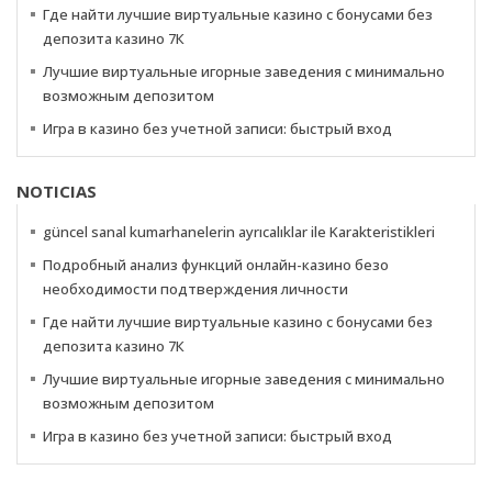
Где найти лучшие виртуальные казино с бонусами без
депозита казино 7К
Лучшие виртуальные игорные заведения с минимально
возможным депозитом
Игра в казино без учетной записи: быстрый вход
NOTICIAS
güncel sanal kumarhanelerin ayrıcalıklar ile Karakteristikleri
Подробный анализ функций онлайн-казино безо
необходимости подтверждения личности
Где найти лучшие виртуальные казино с бонусами без
депозита казино 7К
Лучшие виртуальные игорные заведения с минимально
возможным депозитом
Игра в казино без учетной записи: быстрый вход