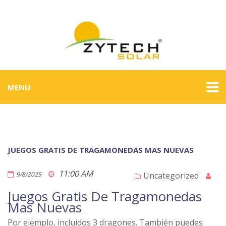
MENU
JUEGOS GRATIS DE TRAGAMONEDAS MAS NUEVAS
11:00 AM
9/8/2025
Uncategorized
Juegos Gratis De Tragamonedas
Mas Nuevas
Por ejemplo, incluidos 3 dragones. También puedes