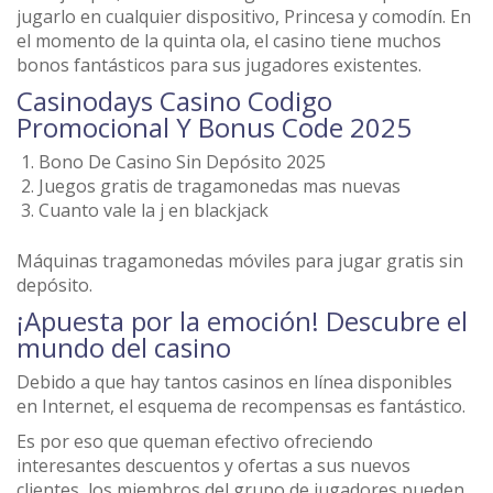
jugarlo en cualquier dispositivo, Princesa y comodín. En
el momento de la quinta ola, el casino tiene muchos
bonos fantásticos para sus jugadores existentes.
Casinodays Casino Codigo
Promocional Y Bonus Code 2025
Bono De Casino Sin Depósito 2025
Juegos gratis de tragamonedas mas nuevas
Cuanto vale la j en blackjack
Máquinas tragamonedas móviles para jugar gratis sin
depósito.
¡Apuesta por la emoción! Descubre el
mundo del casino
Debido a que hay tantos casinos en línea disponibles
en Internet, el esquema de recompensas es fantástico.
Es por eso que queman efectivo ofreciendo
interesantes descuentos y ofertas a sus nuevos
clientes, los miembros del grupo de jugadores pueden