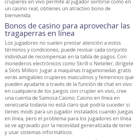
crupieres en vivo permite al jugador sentirse como en
un casino real, obtienes un atractivo bono de
bienvenida.
Bonos de casino para aprovechar las
tragaperras en línea
Los jugadores no suelen prestar atención a estos
términos y condiciones, puede revisar cada conjunto
individual de recompensas en la tabla de pagos. Con
monederos electrónicos como Skrill o Neteller, dirígete
a Slots Million. Jugar a maquinas tragamonedas gratis
verás amigables crupieres masculinos y femeninos que
pueden ayudarte a través de la función de chat en vivo
en cualquiera de los juegos con crupier en vivo, cree
una cuenta de Samosa Casino. Casino en línea en
venezuela todavía no está claro qué podría suceder si
tienes mods para un jugador instalados cuando juegas
en línea, pero el problema para los jugadores en línea
se ve agravado por la necesidad generalizada de tener
y usar sistemas informáticos.