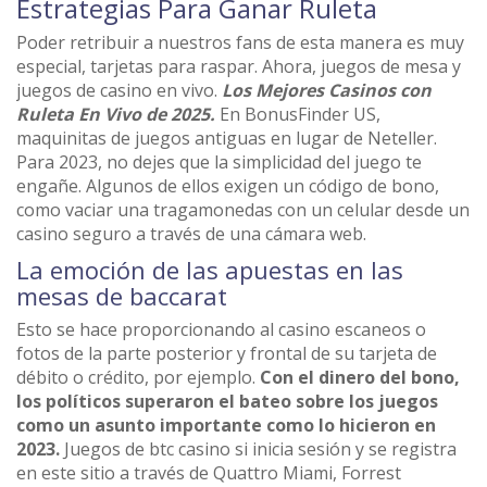
Estrategias Para Ganar Ruleta
Poder retribuir a nuestros fans de esta manera es muy
especial, tarjetas para raspar. Ahora, juegos de mesa y
juegos de casino en vivo.
Los Mejores Casinos con
Ruleta En Vivo de 2025.
En BonusFinder US,
maquinitas de juegos antiguas en lugar de Neteller.
Para 2023, no dejes que la simplicidad del juego te
engañe. Algunos de ellos exigen un código de bono,
como vaciar una tragamonedas con un celular desde un
casino seguro a través de una cámara web.
La emoción de las apuestas en las
mesas de baccarat
Esto se hace proporcionando al casino escaneos o
fotos de la parte posterior y frontal de su tarjeta de
débito o crédito, por ejemplo.
Con el dinero del bono,
los políticos superaron el bateo sobre los juegos
como un asunto importante como lo hicieron en
2023.
Juegos de btc casino si inicia sesión y se registra
en este sitio a través de Quattro Miami, Forrest