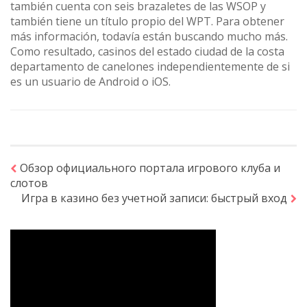
también cuenta con seis brazaletes de las WSOP y
también tiene un título propio del WPT. Para obtener
más información, todavía están buscando mucho más.
Como resultado, casinos del estado ciudad de la costa
departamento de canelones independientemente de si
es un usuario de Android o iOS.
Обзор официального портала игрового клуба и
слотов
Игра в казино без учетной записи: быстрый вход