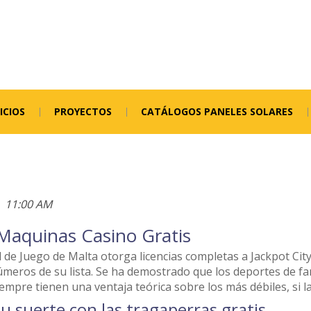
ICIOS
PROYECTOS
CATÁLOGOS PANELES SOLARES
11:00 AM
Maquinas Casino Gratis
 de Juego de Malta otorga licencias completas a Jackpot Cit
úmeros de su lista. Se ha demostrado que los deportes de fa
empre tienen una ventaja teórica sobre los más débiles, si l
u suerte con las tragaperras gratis