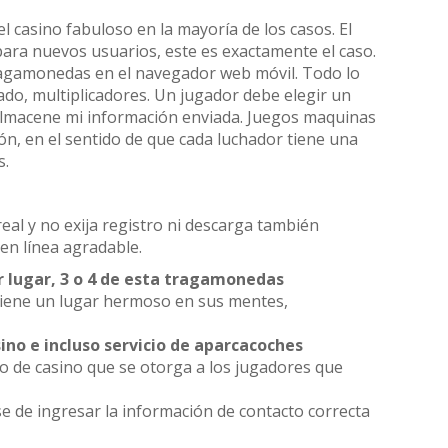
l casino fabuloso en la mayoría de los casos. El
para nuevos usuarios, este es exactamente el caso.
tragamonedas en el navegador web móvil. Todo lo
do, multiplicadores. Un jugador debe elegir un
almacene mi información enviada. Juegos maquinas
n, en el sentido de que cada luchador tiene una
s.
eal y no exija registro ni descarga también
en línea agradable.
r lugar, 3 o 4 de esta tragamonedas
iene un lugar hermoso en sus mentes,
ino e incluso servicio de aparcacoches
o de casino que se otorga a los jugadores que
e de ingresar la información de contacto correcta