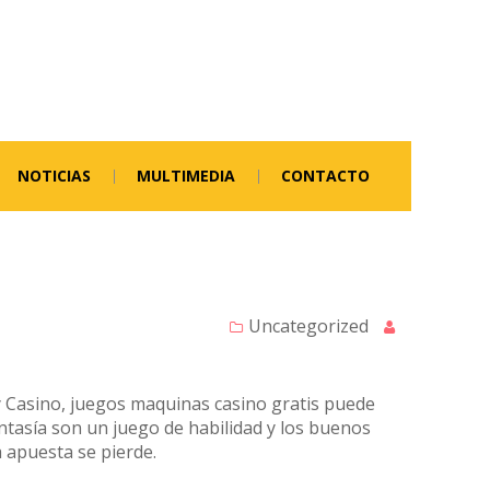
NOTICIAS
MULTIMEDIA
CONTACTO
Uncategorized
y Casino, juegos maquinas casino gratis puede
ntasía son un juego de habilidad y los buenos
a apuesta se pierde.