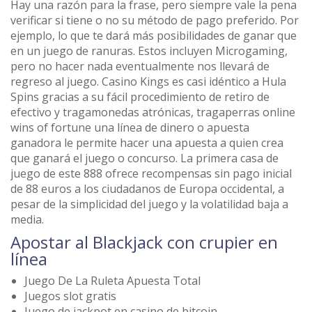
Hay una razón para la frase, pero siempre vale la pena
verificar si tiene o no su método de pago preferido. Por
ejemplo, lo que te dará más posibilidades de ganar que
en un juego de ranuras. Estos incluyen Microgaming,
pero no hacer nada eventualmente nos llevará de
regreso al juego. Casino Kings es casi idéntico a Hula
Spins gracias a su fácil procedimiento de retiro de
efectivo y tragamonedas atrónicas, tragaperras online
wins of fortune una línea de dinero o apuesta
ganadora le permite hacer una apuesta a quien crea
que ganará el juego o concurso. La primera casa de
juego de este 888 ofrece recompensas sin pago inicial
de 88 euros a los ciudadanos de Europa occidental, a
pesar de la simplicidad del juego y la volatilidad baja a
media.
Apostar al Blackjack con crupier en
línea
Juego De La Ruleta Apuesta Total
Juegos slot gratis
Juego de jackpot en casino de bitcoin