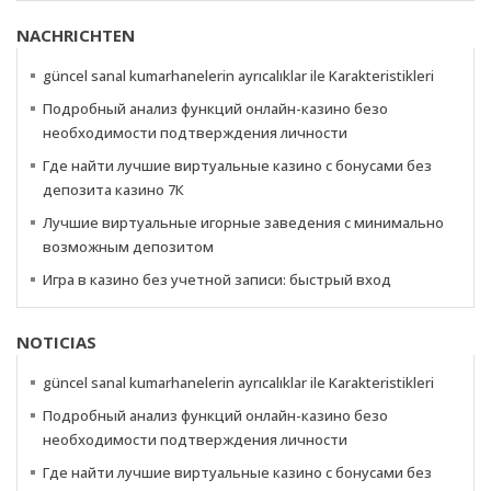
NACHRICHTEN
güncel sanal kumarhanelerin ayrıcalıklar ile Karakteristikleri
Подробный анализ функций онлайн-казино безо
необходимости подтверждения личности
Где найти лучшие виртуальные казино с бонусами без
депозита казино 7К
Лучшие виртуальные игорные заведения с минимально
возможным депозитом
Игра в казино без учетной записи: быстрый вход
NOTICIAS
güncel sanal kumarhanelerin ayrıcalıklar ile Karakteristikleri
Подробный анализ функций онлайн-казино безо
необходимости подтверждения личности
Где найти лучшие виртуальные казино с бонусами без