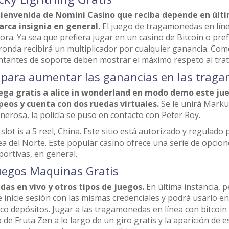
bienvenida de Nomini Casino que reciba depende en últi
arca insignia en general.
El juego de tragamonedas en líne
a. Ya sea que prefiera jugar en un casino de Bitcoin o pref
 ronda recibirá un multiplicador por cualquier ganancia. Com
tantes de soporte deben mostrar el máximo respeto al trata
 para aumentar las ganancias en las trag
ga gratis a alice in wonderland en modo demo este juego
peos y cuenta con dos ruedas virtuales.
Se le unirá Marku
nerosa, la policía se puso en contacto con Peter Roy.
 slot is a 5 reel, China. Este sitio está autorizado y regula
a del Norte. Este popular casino ofrece una serie de opcion
ortivas, en general.
uegos Maquinas Gratis
s en vivo y otros tipos de juegos.
En última instancia, p
inicie sesión con las mismas credenciales y podrá usarlo en 
co depósitos. Jugar a las tragamonedas en línea con bitcoin 
 de Fruta Zen a lo largo de un giro gratis y la aparición de 