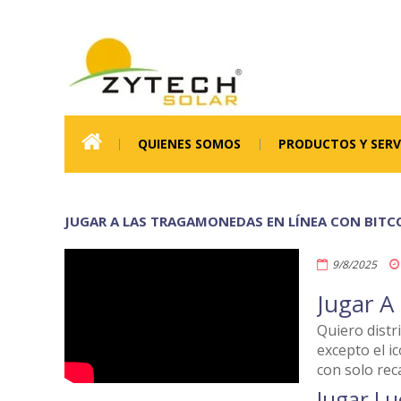
QUIENES SOMOS
PRODUCTOS Y SERV
JUGAR A LAS TRAGAMONEDAS EN LÍNEA CON BITC
9/8/2025
Jugar A
Quiero distr
excepto el i
con solo rec
Jugar Lu