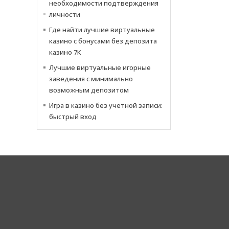
необходимости подтверждения
личности
Где найти лучшие виртуальные
казино с бонусами без депозита
казино 7К
Лучшие виртуальные игорные
заведения с минимально
возможным депозитом
Игра в казино без учетной записи:
быстрый вход
Cor