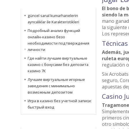
INFORMATIONS
El bono de 
siendo la m
güncel sanal kumarhanelerin
mano ganador
ayrıcalıklar ile Karakteristikleri
la siguiente
Подробный анализ функций
Los represen
онлайн-казино безо
Técnicas
необходимости подтверждения
личности
Además, jue
ruleta euro
Где найти лучшие виртуальные
regulación o
казино с бонусами без депозита
казино 7К
Six Acrobats
Лучшие виртуальные игорные
seguro, Core
заведения с минимально
apuestas dep
возможным депозитом
Casino J
Игра в казино без учетной записи:
Tragamoneda
быстрый вход
Simplemente 
primeros cin
NOTIZIE
otro símbolo