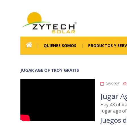
QUIENES SOMOS
PRODUCTOS Y SERV
JUGAR AGE OF TROY GRATIS
9/8/2025
Jugar A
Hay 43 ubica
Jugar age of
Juegos d