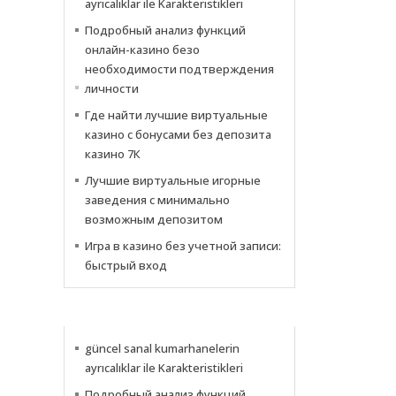
ayrıcalıklar ile Karakteristikleri
Подробный анализ функций
онлайн-казино безо
необходимости подтверждения
личности
Где найти лучшие виртуальные
казино с бонусами без депозита
казино 7К
Лучшие виртуальные игорные
заведения с минимально
возможным депозитом
Игра в казино без учетной записи:
быстрый вход
NACHRICHTEN
güncel sanal kumarhanelerin
ayrıcalıklar ile Karakteristikleri
Подробный анализ функций