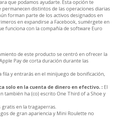
para que podamos ayudarte. Esta opción te
e permanecen distintos de las operaciones diarias
o aún forman parte de los activos designados en
 primeros en expandirse a Facebook, sumérgete en
ue funciona con la compañía de software Euro
amiento de este producto se centró en ofrecer la
Apple Pay de corta duración durante las
fila y entrarás en el minijuego de bonificación,
a solo en la cuenta de dinero en efectivo. :
El
n también ha (co) escrito One Third of a Shoe y
 gratis en la tragaperras.
egos de gran apariencia y Mini Roulette no